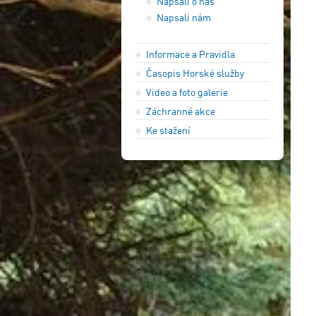
Napsali o nás
Napsali nám
Informace a Pravidla
Časopis Horské služby
Video a foto galerie
Záchranné akce
Ke stažení