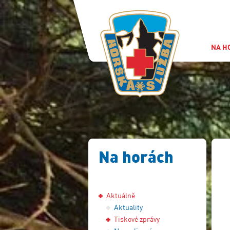
NA H
Na horách
Aktuálně
Aktuality
Tiskové zprávy