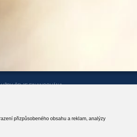
LUŽBY ČR JE FINANCOVÁNA
ERSTVA PRO MÍSTNÍ ROZVOJ A
obrazení přizpůsobeného obsahu a reklam, analýzy