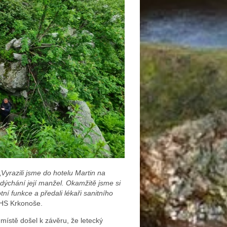
„
Vyrazili jsme do hotelu Martin na
dýchání její manžel. Okamžitě jsme si
otní funkce a předali lékaři sanitního
 HS Krkonoše.
 místě došel k závěru, že letecký