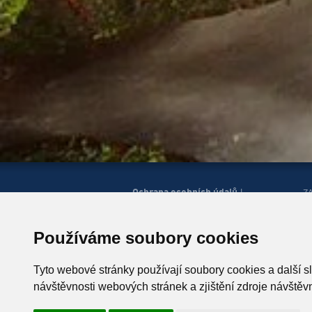
Ochrana osobních údajů
|
Z
Správa cookies
Mapa
H
|
stránek
Zobrazit mobilní
|
web
Používáme soubory cookies
© Horská služba ČR, o.p.s.
P
543 51 Špindlerův Mlýn 260,
Tyto webové stránky používají soubory cookies a další s
T +420 499 433 230
návštěvnosti webových stránek a zjištění zdroje návštěvn
ID schránky: u4zgr6q