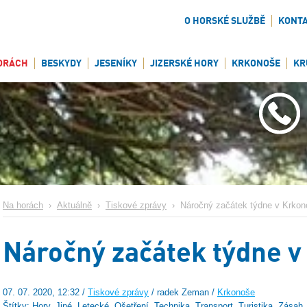
O HORSKÉ SLUŽBĚ
KONT
ORÁCH
BESKYDY
JESENÍKY
JIZERSKÉ HORY
KRKONOŠE
KR
Na horách
›
Aktuálně
›
Tiskové zprávy
›
Náročný začátek týdne v Krkon
Náročný začátek týdne v
07. 07. 2020, 12:32 /
Tiskové zprávy
/ radek Zeman /
Krkonoše
Štítky: Hory, Jiné, Letecké, Ošetření, Technika, Transport, Turistika, Zásah