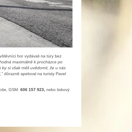
vštěvníci hor vydávali na túry bez
a vhodná maximálně k procházce po
 by si však měli uvědomit, že u nás
,“
důrazně apeloval na turisty Pavel
onoše, GSM:
606 157 923,
nebo tiskový