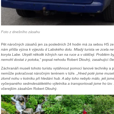
Foto z dnešního zásahu
Pět náročných zásahů jen za posledních 24 hodin má za sebou HS ze
nám přišla výzva k výjezdu d Labského dolu. Mladý turista ve zcela ne
koryta Labe. Utrpěl několik tržných ran na ruce a v obličeji. Problém 
nemohl dostat z potoka,“
popsal nehodu Robert Dlouhý, zasahující čl
Záchranáři museli tohoto turistu vytáhnout pomocí lanové techniky a př
nemůže pokračovat náročným terénem v túře.
„Hned poté jsme museli
zlomil nohu v kotníku při hledání hub. A aby toho nebylo málo, jeli js
vyčerpaného sedmdesátiletého výletníka a transportovali jsme ho tzv
včerejším zásahům Robert Dlouhý.