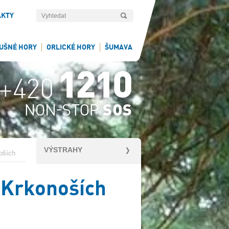
AKTY
UŠNÉ HORY
ORLICKÉ HORY
ŠUMAVA
VÝSTRAHY
oších
 Krkonoších