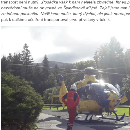
transport není nutný.
„Posádka však k nám neletěla zbytečně. Ihned p
bezvědomí muže na ubytovně ve Špindlerově Mlýně. Zajeli jsme tam i 
zmíněnou pacientku. Našli jsme muže, který dýchal, ale jinak nereagov
pak k dalšímu ošetření transportoval prve přivolaný vrtulník.