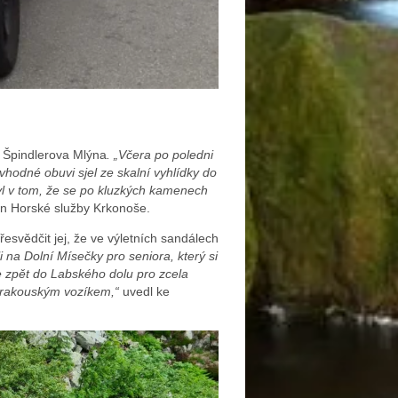
 Špindlerova Mlýna
. „Včera po poledni
vhodné obuvi sjel ze skalní vyhlídky do
byl v tom, že se po kluzkých kamenech
en Horské služby Krkonoše.
esvědčit jej, že ve výletních sandálech
 na Dolní Mísečky pro seniora, který si
me zpět do Labského dolu pro zcela
. rakouským vozíkem,“
uvedl ke