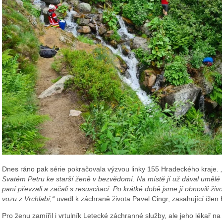
Dnes ráno pak série pokračovala výzvou linky 155 Hradeckého kraje. 
Svatém Petru ke starší ženě v bezvědomí. Na místě jí už dával umělé 
paní převzali a začali s resuscitací. Po krátké době jsme jí obnovili živ
vozu z Vrchlabí,“
uvedl k záchraně života Pavel Cingr, zasahující člen
Pro ženu zamířil i vrtulník Letecké záchranné služby, ale jeho lékař na