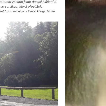
o tomto zásahu jsme dostali hlášení o
se sanitkou, která převážela
al,“
popsal situaci Pavel Cingr. Muže