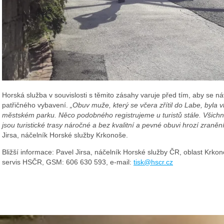
Horská služba v souvislosti s těmito zásahy varuje před tím, aby se ná
patřičného vybavení.
„Obuv muže, který se včera zřítil do Labe, byl
městském parku. Něco podobného registrujeme u turistů stále. Všichni
jsou turistické trasy náročné a bez kvalitní a pevné obuvi hrozí zranění
Jirsa, náčelník Horské služby Krkonoše.
Bližší informace: Pavel Jirsa, náčelník Horské služby ČR, oblast Krk
servis HSČR, GSM: 606 630 593, e-mail:
tisk@hscr.cz