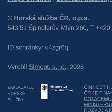
© Horská služba ČR, o.p.s.
543 51 Špindlerův Mlýn 260, T +420
ID schránky: u4zgr6q
Vyrobil
Simopt, s.r.o.
, 2026
ČINNOST H
ZAKLADATEL
ČR JE FIN
HORSKÉ
DOTACEMI 
SLUŽBY
MINISTERS
ROZVOJ A 