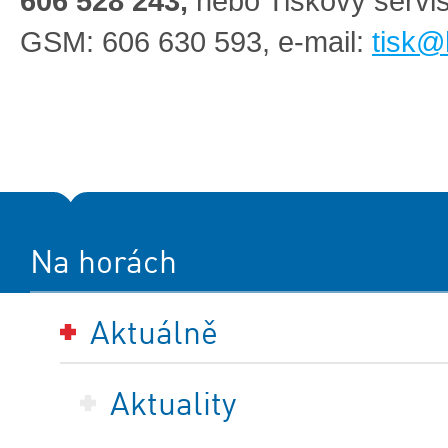
606 528 243,
nebo Tiskový serv
GSM: 606 630 593, e-mail:
tisk@
Na horách
Aktuálně
Aktuality