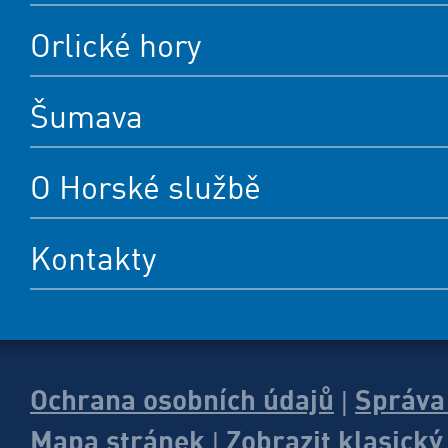
Orlické hory
Šumava
O Horské službě
Kontakty
Ochrana osobních údajů
Správa
|
Mapa stránek
Zobrazit klasick
|