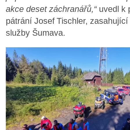
akce deset záchranářů,“
uvedl k 
pátrání Josef Tischler, zasahujíc
služby Šumava.