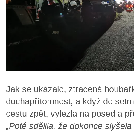
Jak se ukázalo, ztracená houbařk
duchapřítomnost, a když do setm
cestu zpět, vylezla na posed a př
„Poté sdělila, že dokonce slyšela