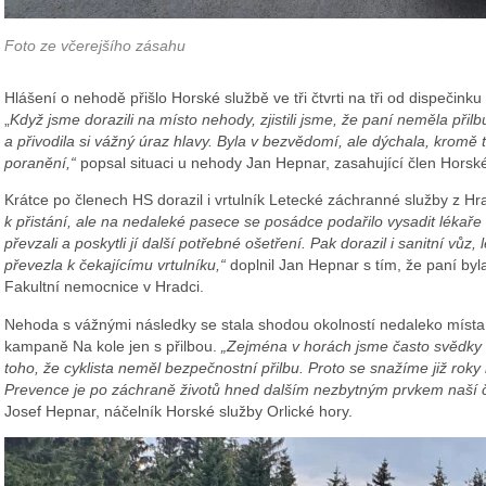
Foto ze včerejšího zásahu
Hlášení o nehodě přišlo Horské službě ve tři čtvrti na tři od dispečink
„
Když jsme dorazili na místo nehody, zjistili jsme, že paní neměla přil
a přivodila si vážný úraz hlavy. Byla v bezvědomí, ale dýchala, kromě
poranění,“
popsal situaci u nehody Jan Hepnar, zasahující člen Horské
Krátce po členech HS dorazil i vrtulník Letecké záchranné služby z H
k přistání, ale na nedaleké pasece se posádce podařilo vysadit lékař
převzali a poskytli jí další potřebné ošetření. Pak dorazil i sanitní vůz,
převezla k čekajícímu vrtulníku,“
doplnil Jan Hepnar s tím, že paní byl
Fakultní nemocnice v Hradci.
Nehoda s vážnými následky se stala shodou okolností nedaleko místa, 
kampaně Na kole jen s přilbou.
„Zejména v horách jsme často svědky 
toho, že cyklista neměl bezpečnostní přilbu. Proto se snažíme již roky 
Prevence je po záchraně životů hned dalším nezbytným prvkem naší či
Josef Hepnar, náčelník Horské služby Orlické hory.