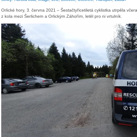
Orlické hory, 3. června 2021 – Šestačtyřicetiletá cyklistka utrpěla vč
z kola mezi Šerlichem a Orlickým Záhořím, letěl pro ni vrtulník.