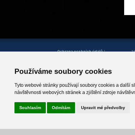
Ochrana osobních údajů
|
Z
Správa cookies
Mapa
H
|
stránek
Zobrazit mobilní
|
web
Používáme soubory cookies
© Horská služba ČR, o.p.s.
P
543 51 Špindlerův Mlýn 260,
Tyto webové stránky používají soubory cookies a další s
T +420 499 433 230
návštěvnosti webových stránek a zjištění zdroje návštěvn
ID schránky: u4zgr6q
Souhlasím
Odmítám
Upravit mé předvolby
Vyrobil
Simopt, s.r.o.
, 2026