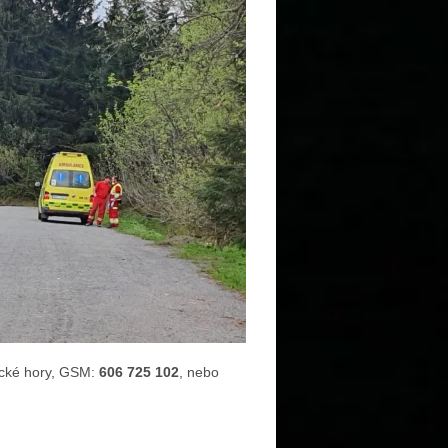
lické hory, GSM:
606 725 102
, nebo