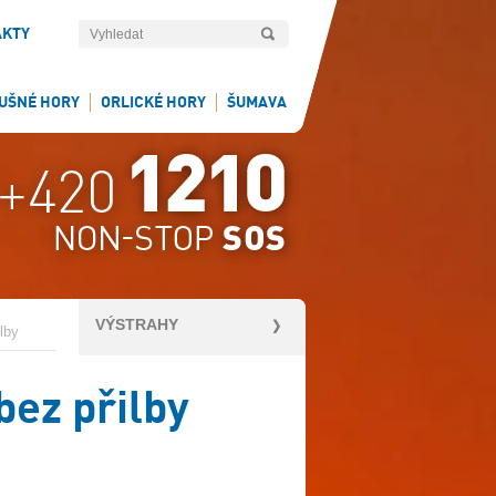
AKTY
UŠNÉ HORY
ORLICKÉ HORY
ŠUMAVA
VÝSTRAHY
lby
bez přilby