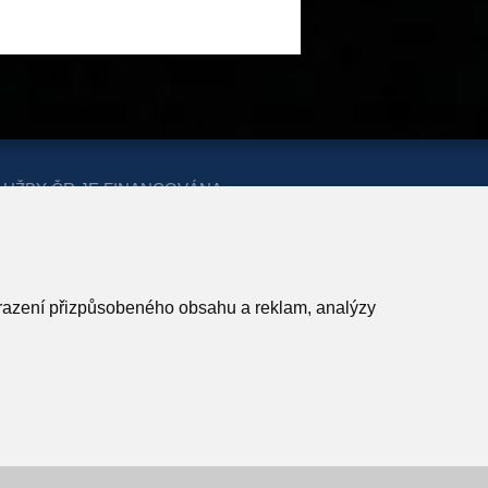
LUŽBY ČR JE FINANCOVÁNA
ERSTVA PRO MÍSTNÍ ROZVOJ A
obrazení přizpůsobeného obsahu a reklam, analýzy