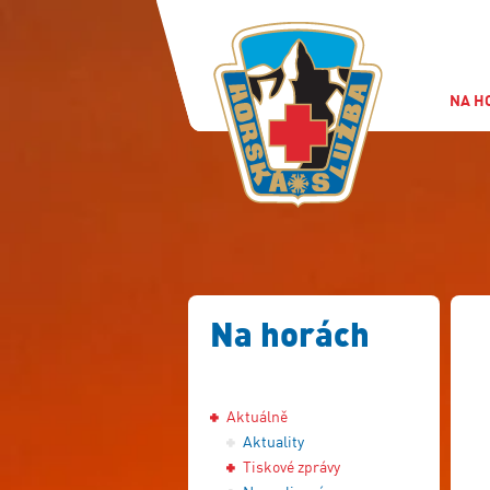
NA H
Na horách
Aktuálně
Aktuality
Tiskové zprávy