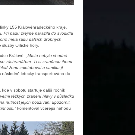
u linky 155 Královéhradeckého kraje.
bu. Při pádu zřejmě narazila do svodidla
 toho měla řadu dalších drobných
 služby Orlické hory.
radce Králové.
„Místo nebylo vhodné
e se záchranářem. Ti si zraněnou ihned
 lékař ženu zaintuboval a sanitka jí
a následně letecky transportována do
kde v sobotu startuje další ročník
velmi těžkých zranění hlavy v důsledku
na nutnost jejich používání upozornit.
nnosti,“
komentoval včerejší nehodu