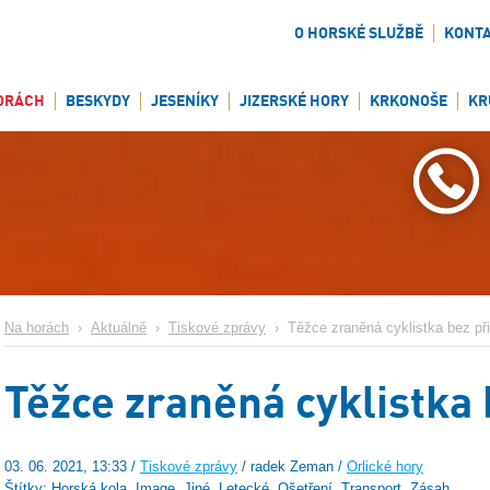
O HORSKÉ SLUŽBĚ
KONT
ORÁCH
BESKYDY
JESENÍKY
JIZERSKÉ HORY
KRKONOŠE
KR
Na horách
›
Aktuálně
›
Tiskové zprávy
›
Těžce zraněná cyklistka bez při
Těžce zraněná cyklistka 
03. 06. 2021, 13:33 /
Tiskové zprávy
/ radek Zeman /
Orlické hory
Štítky: Horská kola, Image, Jiné, Letecké, Ošetření, Transport, Zásah