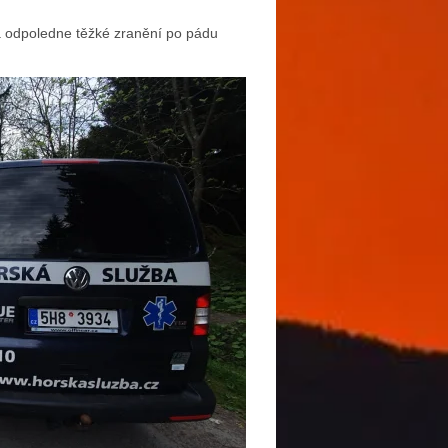
era odpoledne těžké zranění po pádu