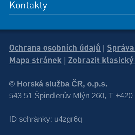
Kontakty
Ochrana osobních údajů
Správa
|
Mapa stránek
Zobrazit klasick
|
© Horská služba ČR, o.p.s.
543 51 Špindlerův Mlýn 260, T +420
ID schránky: u4zgr6q