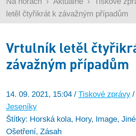
Na horách
›
Aktuálně
›
Tiskové zpr
letěl čtyřikrát k závažným případům
Vrtulník letěl čtyřikr
závažným případům
14. 09. 2021, 15:04 /
Tiskové zprávy
/
Jeseníky
Štítky: Horská kola, Hory, Image, Jiné
Ošetření, Zásah