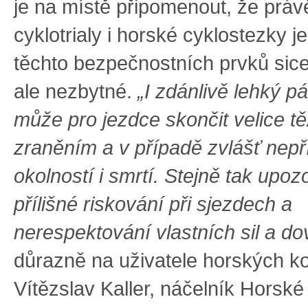
je na místě připomenout, že práv
cyklotrialy i horské cyklostezky j
těchto bezpečnostních prvků sic
ale nezbytné.
„I zdánlivě lehký p
může pro jezdce skončit velice 
zraněním a v případě zvlášť nepř
okolností i smrtí. Stejně tak upo
přílišné riskování při sjezdech a
nerespektování vlastních sil a do
důrazně na uživatele horských ko
Vítězslav Kaller, náčelník Horské