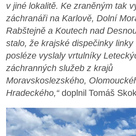
v jiné lokalitě. Ke zraněným tak vy
záchranáři na Karlově, Dolní Mor
Rabštejně a Koutech nad Desnou
stalo, že krajské dispečinky link
posléze vyslaly vrtulníky Letecký
záchranných služeb z krajů
Moravskoslezského, Olomouckéh
Hradeckého,“
doplnil Tomáš Sko