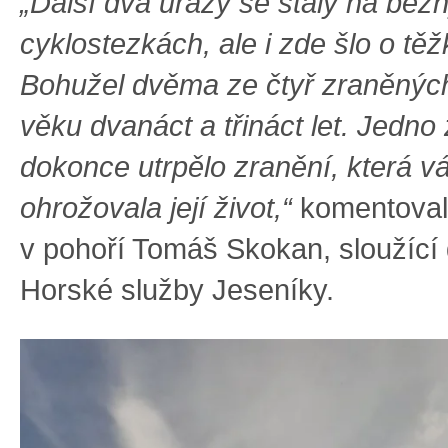
„Další dva úrazy se staly na běž
cyklostezkách, ale i zde šlo o těž
Bohužel dvěma ze čtyř zraněných
věku dvanáct a třináct let. Jedno 
dokonce utrpělo zranění, která v
ohrožovala její život,“
komentoval
v pohoří Tomáš Skokan, sloužící
Horské služby Jeseníky.