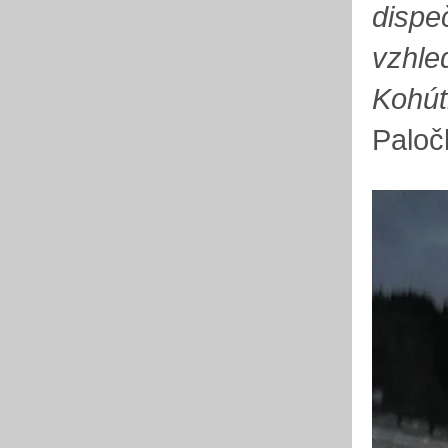
dispe
vzhle
Kohútk
Paloč