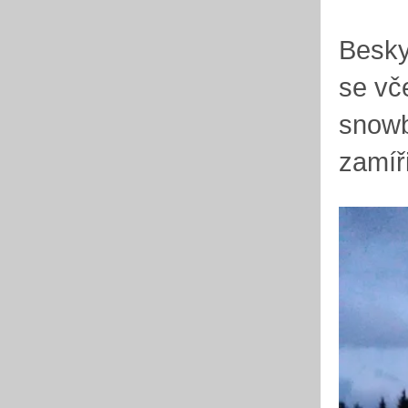
Besky
se vč
snowb
zamíř