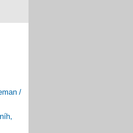
eman /
níh,