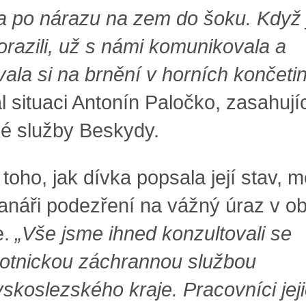
a po nárazu na zem do šoku. Když
dorazili, už s námi komunikovala a
vala si na brnění v horních končeti
l situaci Antonín Paločko, zasahujíc
é služby Beskydy.
toho, jak dívka popsala její stav, m
anáři podezření na vážný úraz v ob
e.
„Vše jsme ihned konzultovali se
otnickou záchrannou službou
skoslezského kraje. Pracovníci jej