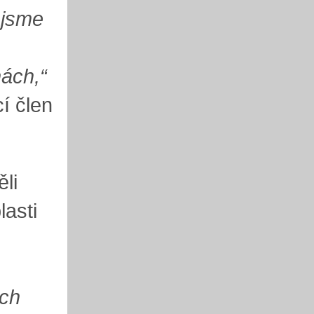
 jsme
nách,“
í člen
ěli
lasti
ich