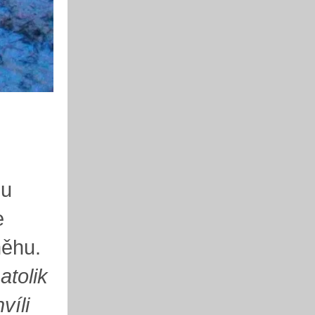
ou
e
něhu.
atolik
víli