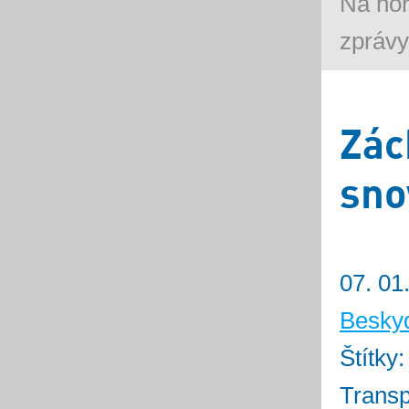
Na ho
zprávy
Zác
sno
07. 01
Besky
Štítky
Transp