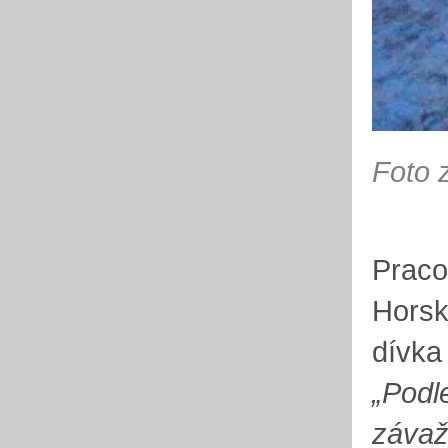
Foto 
Praco
Horsk
dívka
„Podl
závaž