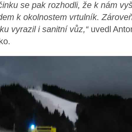
činku se pak rozhodli, že k nám vy
dem k okolnostem vrtulník. Zárove
u vyrazil i sanitní vůz,“
uvedl Anto
ko.