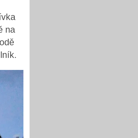
ívka
ě na
hodě
lník.