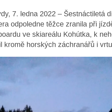
dy, 7. ledna 2022 – Šestnáctiletá d
era odpoledne těžce zranila při jízd
oardu ve skiareálu Kohútka, k ne
il kromě horských záchranářů i vrtu