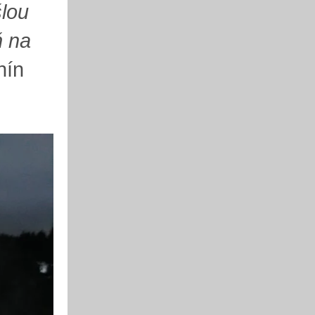
šlou
ň na
nín