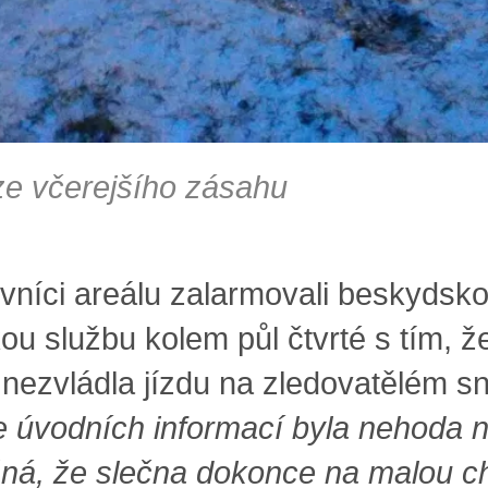
ze včerejšího zásahu
vníci areálu zalarmovali beskydsk
ou službu kolem půl čtvrté s tím, ž
 nezvládla jízdu na zledovatělém s
e úvodních informací byla nehoda n
ná, že slečna dokonce na malou ch