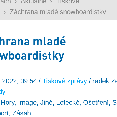
rách
›
Aktuálně
›
Tiskové
›
Záchrana mladé snowboardistky
hrana mladé
wboardistky
. 2022, 09:54 /
Tiskové zprávy
/ radek Z
dy
: Hory, Image, Jiné, Letecké, Ošetření, S
ort, Zásah