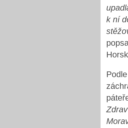
upadl
k ní 
stěžo
popsa
Horsk
Podle 
záchr
páteř
Zdrav
Morav