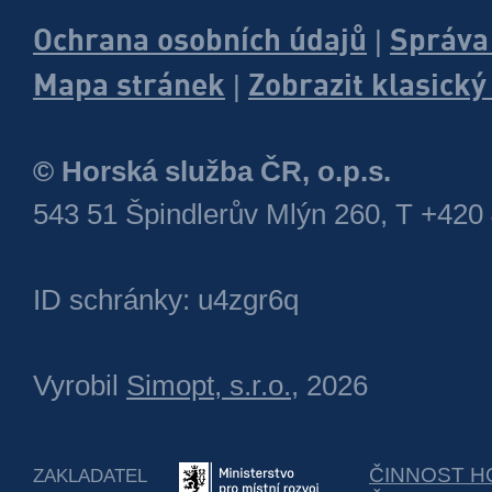
Ochrana osobních údajů
Správa
|
Mapa stránek
Zobrazit klasick
|
© Horská služba ČR, o.p.s.
543 51 Špindlerův Mlýn 260, T +420
ID schránky: u4zgr6q
Vyrobil
Simopt, s.r.o.
, 2026
ČINNOST H
ZAKLADATEL