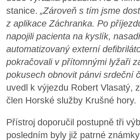
stanice.
„Zároveň s tím jsme dosta
z aplikace Záchranka. Po příjezd
napojili pacienta na kyslík, nasadi
automatizovaný externí defibrilát
pokračovali v přítomnými lyžaři 
pokusech obnovit pánvi srdeční č
uvedl k výjezdu Robert Vlasatý, z
člen Horské služby Krušné hory.
Přístroj doporučil postupně tři vý
posledním byly již patrné známk