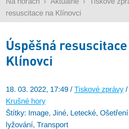
Na horách
›
Aktuálně
›
Tiskové zpr
resuscitace na Klínovci
Úspěšná resuscitace
Klínovci
18. 03. 2022, 17:49 /
Tiskové zprávy
/
Krušné hory
Štítky: Image, Jiné, Letecké, Ošetřen
lyžování, Transport