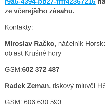
f9a6-4394-bb27-ffff42357216
na
ze včerejšího zásahu.
Kontakty:
Miroslav Račko
, náčelník Horsk
oblast Krušné hory
GSM:
602 372 487
Radek Zeman,
tiskový mluvčí 
GSM: 606 630 593