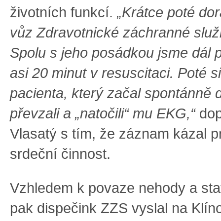
životních funkcí.
„Krátce poté dora
vůz Zdravotnické záchranné služb
Spolu s jeho posádkou jsme dál 
asi 20 minut v resuscitaci. Poté s
pacienta, který začal spontánně 
převzali a „natočili“ mu EKG,“
dop
Vlasatý s tím, že záznam kázal p
srdeční činnost.
Vzhledem k povaze nehody a sta
pak dispečink ZZS vyslal na Klíno