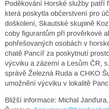
Poděkování Horské služby patří 
která poskytla občerstvení pro ú
doškolení, Skautské skupině Kozl
coby figurantům při prověrkové a
pohřešovaných osobách v horsk
chatě Pancíř za poskytnutí prostor
výcviku a zázemí a Lesům ČR, s. 
správě Železná Ruda a CHKO Š
umožnění výcviku v lokalitě Panc
Bližší informace: Michal Janďura