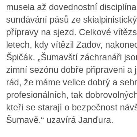
musela až dovednostní disciplína
sundávání pásů ze skialpinistický
přípravy na sjezd. Celkové vítězs
letech, kdy vítězil Zadov, nakone
Špičák. „Šumavští záchranáři jso
zimní sezónu dobře připraveni a
rád, že máme velice dobrý a seh
profesionálních, tak dobrovolnýc
kteří se starají o bezpečnost náv
Šumavě.“ uzavírá Janďura.