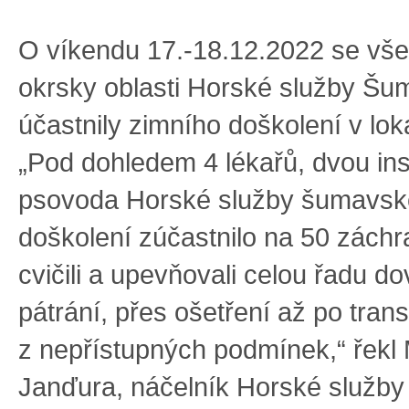
O víkendu 17.-18.12.2022 se vše
okrsky oblasti Horské služby Šu
účastnily zimního doškolení v loka
„Pod dohledem 4 lékařů, dvou ins
psovoda Horské služby šumavské
doškolení zúčastnilo na 50 záchra
cvičili a upevňovali celou řadu d
pátrání, přes ošetření až po tran
z nepřístupných podmínek,“ řekl 
Janďura, náčelník Horské služb