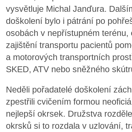
vysvětluje Michal Janďura. Dalš
doškolení bylo i pátrání po pohř
osobách v nepřístupném terénu, 
zajištění transportu pacientů po
a motorových transportních prost
SKED, ATV nebo sněžného skútr
Neděli pořadatelé doškolení zác
zpestřili cvičením formou neoficiá
nejlepší okrsek. Družstva rozděl
okrsků si to rozdala v uzlování, t