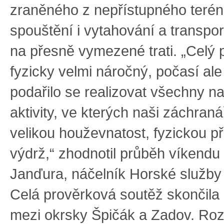
zraněného z nepřístupného terén
spouštění i vytahování a transpor
na přesně vymezené trati. „Celý 
fyzicky velmi náročný, počasí ale
podařilo se realizovat všechny 
aktivity, ve kterých naši záchranář
velikou houževnatost, fyzickou př
výdrž,“ zhodnotil průběh víkendu
Janďura, náčelník Horské služb
Celá prověrková soutěž skončil
mezi okrsky Špičák a Zadov. Ro