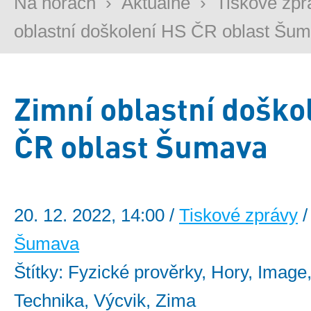
Na horách
›
Aktuálně
›
Tiskové zpr
oblastní doškolení HS ČR oblast Šu
Zimní oblastní doško
ČR oblast Šumava
20. 12. 2022, 14:00 /
Tiskové zprávy
/
Šumava
Štítky: Fyzické prověrky, Hory, Image,
Technika, Výcvik, Zima