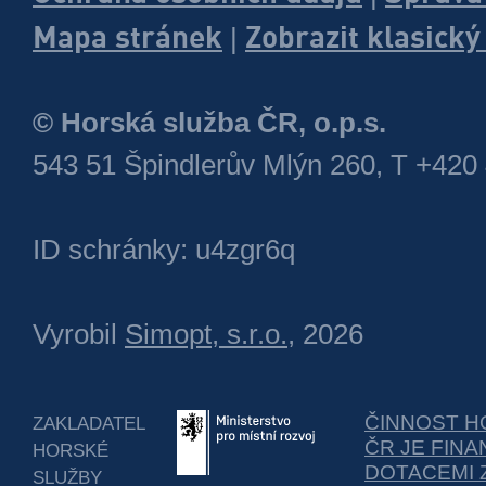
Mapa stránek
Zobrazit klasick
|
© Horská služba ČR, o.p.s.
543 51 Špindlerův Mlýn 260, T +420
ID schránky: u4zgr6q
Vyrobil
Simopt, s.r.o.
, 2026
ČINNOST H
ZAKLADATEL
ČR JE FIN
HORSKÉ
DOTACEMI 
SLUŽBY