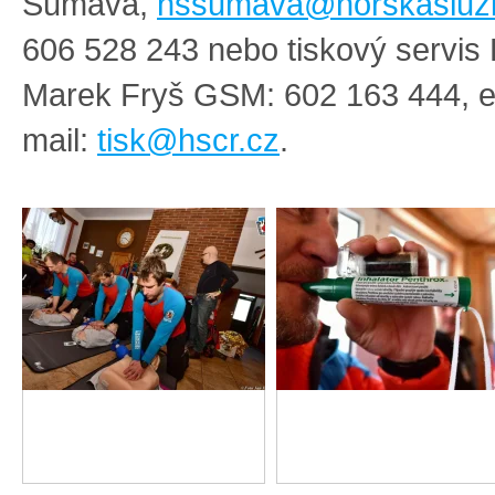
Šumava,
hssumava@horskasluz
606 528 243 nebo tiskový servi
Marek Fryš GSM: 602 163 444, e
mail:
tisk@hscr.cz
.