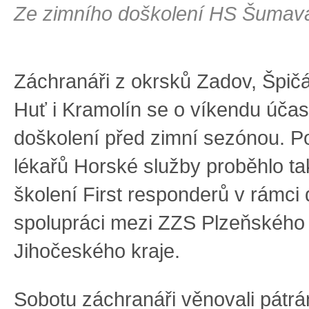
Ze zimního doškolení HS Šumav
Záchranáři z okrsků Zadov, Špič
Huť i Kramolín se o víkendu účast
doškolení před zimní sezónou. 
lékařů Horské služby proběhlo ta
školení First responderů v rámci
spolupráci mezi ZZS Plzeňského
Jihočeského kraje.
Sobotu záchranáři věnovali pátrán