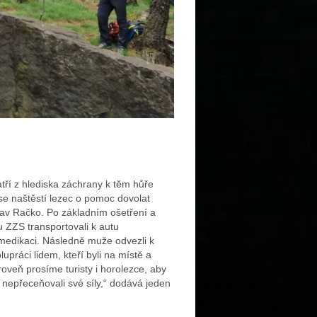
tří z hlediska záchrany k těm hůře
 se naštěstí lezec o pomoc dovolat
lav Račko. Po základním ošetření a
u ZZS transportovali k autu
í medikaci. Následně muže odvezli k
práci lidem, kteří byli na místě a
veň prosíme turisty i horolezce, aby
nepřeceňovali své síly,“ dodává jeden