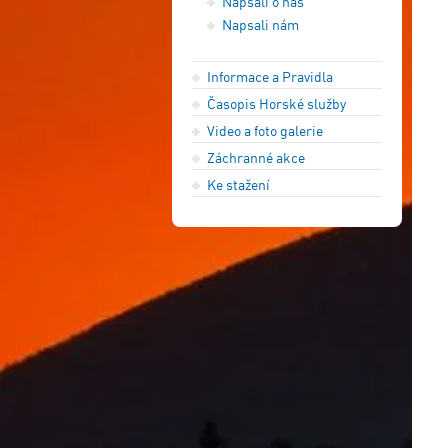
Napsali o nás
Napsali nám
Informace a Pravidla
Časopis Horské služby
Video a foto galerie
Záchranné akce
Ke stažení