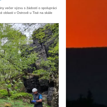
iny večer výzvu s žádostí o spolupráci
é oblasti v Ostrově u Tisé na skále