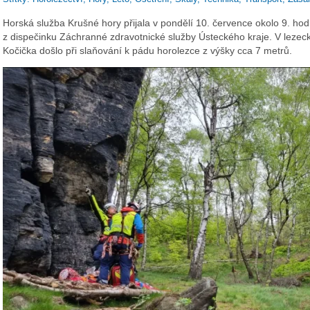
Horská služba Krušné hory přijala v pondělí 10. července okolo 9. hod
z dispečinku Záchranné zdravotnické služby Ústeckého kraje. V lezeck
Kočička došlo při slaňování k pádu horolezce z výšky cca 7 metrů.