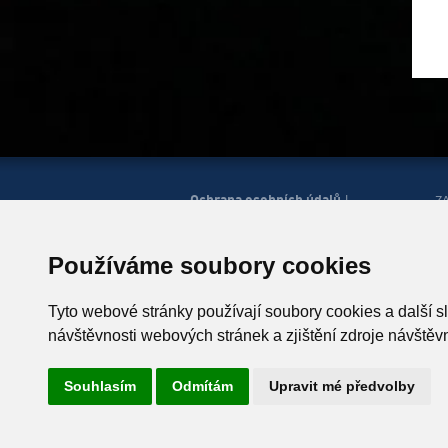
Ochrana osobních údajů
|
Z
Správa cookies
Mapa
H
|
stránek
Zobrazit mobilní
|
web
Používáme soubory cookies
© Horská služba ČR, o.p.s.
P
543 51 Špindlerův Mlýn 260,
Tyto webové stránky používají soubory cookies a další s
T +420 499 433 230
návštěvnosti webových stránek a zjištění zdroje návštěvn
ID schránky: u4zgr6q
Souhlasím
Odmítám
Upravit mé předvolby
Vyrobil
Simopt, s.r.o.
, 2026