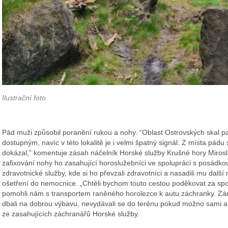
Ilustrační foto
Pád muži způsobil poranění rukou a nohy. “Oblast Ostrovských skal pa
dostupným, navíc v této lokalitě je i velmi špatný signál. Z místa pádu
dokázal,” komentuje zásah náčelník Horské služby Krušné hory Miros
zafixování nohy ho zasahující horoslužebníci ve spolupráci s posádko
zdravotnické služby, kde si ho převzali zdravotníci a nasadili mu dalš
ošetření do nemocnice. „Chtěli bychom touto cestou poděkovat za spolu
pomohli nám s transportem raněného horolezce k autu záchranky. Záro
dbali na dobrou výbavu, nevydávali se do terénu pokud možno sami a 
ze zasahujících záchranářů Horské služby.