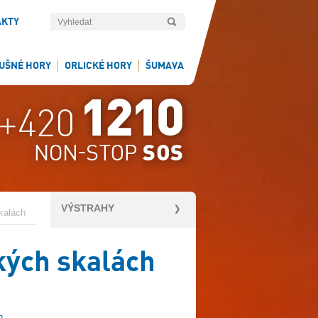
AKTY
UŠNÉ HORY
ORLICKÉ HORY
ŠUMAVA
VÝSTRAHY
kalách
kých skalách
h