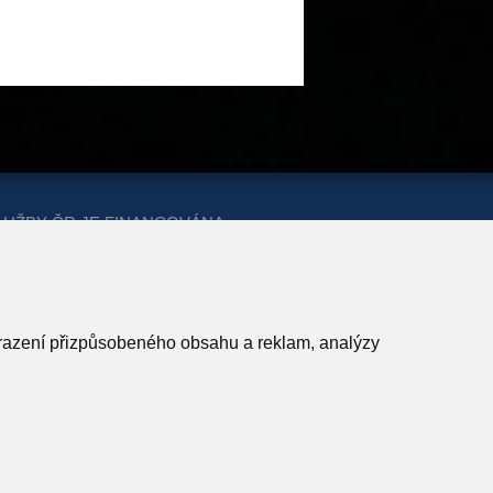
LUŽBY ČR JE FINANCOVÁNA
ERSTVA PRO MÍSTNÍ ROZVOJ A
obrazení přizpůsobeného obsahu a reklam, analýzy