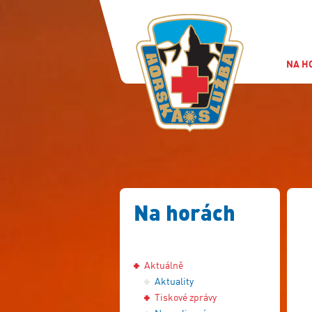
NA H
Na horách
Aktuálně
Aktuality
Tiskové zprávy