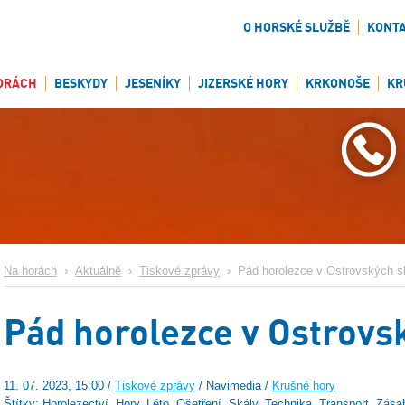
O HORSKÉ SLUŽBĚ
KONT
ORÁCH
BESKYDY
JESENÍKY
JIZERSKÉ HORY
KRKONOŠE
KR
Na horách
›
Aktuálně
›
Tiskové zprávy
›
Pád horolezce v Ostrovských s
Pád horolezce v Ostrovs
11. 07. 2023, 15:00 /
Tiskové zprávy
/ Navimedia /
Krušné hory
Štítky: Horolezectví, Hory, Léto, Ošetření, Skály, Technika, Transport, Zása