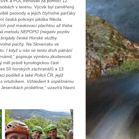
 SVK a POL trénovali za pomoci 12
osobách v terénu. Výcvik byl zaměřený
viště psovody a jejich čtyřnohé parťáky
ní česká policejní pilotka Nikola
ytých pod maskovací plachtou až třeba
zali metodu NEPOPO (negativ pozitiv
é brigády české Horské služby.
rtvolné pachy. Na Slovensku ve
o. I když u nás se tento druh pátrání
známit,
“ popisuje výměnu zkušeností
rý měl právě kynologickou část
řes 50 horských záchranářů a 13
 podíleli a také Policii ČR, jejíž
 i s vrtulníkem. Vzhledem k úspěšnému
 v Jeseníkách proběhne,
“ uzavírá hlavní