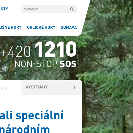
AKTY
UŠNÉ HORY
ORLICKÉ HORY
ŠUMAVA
VÝSTRAHY
iální
ali speciální
inárodním