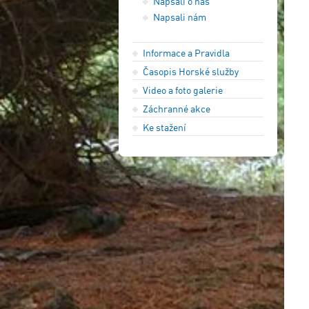
Napsali o nás
Napsali nám
Informace a Pravidla
Časopis Horské služby
Video a foto galerie
Záchranné akce
Ke stažení