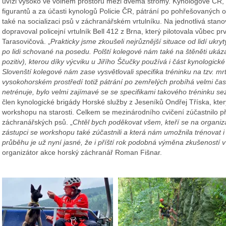
uvízl vysoko ve volném prostoru mezi dvěma stromy. Kynologové ČR,
figurantů a za účasti kynologů Policie ČR, pátrání po pohřešovaných 
také na socializaci psů v záchranářském vrtulníku. Na jednotlivá stano
dopravoval policejní vrtulník Bell 412 z Brna, který pilotovala vůbec prv
Tarasovičová. „
Prakticky jsme zkoušeli nejrůznější situace od lidí ukr
po lidi schované na posedu. Polští kolegové nám také na štěněti uká
pozitiv), kterou díky výcviku u Jiřího Ščučky používá i část kynologick
Slovenští kolegové nám zase vysvětlovali specifika tréninku na tzv. m
vysokohorském prostředí totiž pátrání po zemřelých probíhá velmi čast
netrénuje, bylo velmi zajímavé se se specifikami takového tréninku se
člen kynologické brigády Horské služby z Jeseníků Ondřej Tříska, kte
workshopu na starosti. Celkem se mezinárodního cvičení zúčastnilo p
záchranářských psů. „
Chtěl bych poděkovat všem, kteří se na organizaci
zástupci se workshopu také zúčastnili a která nám umožnila trénovat
průběhu je už nyní jasné, že i příští rok podobná výměna zkušeností
organizátor akce horský záchranář Roman Fišnar.