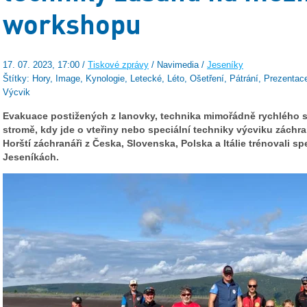
workshopu
17. 07. 2023, 17:00 /
Tiskové zprávy
/ Navimedia /
Jeseníky
Štítky: Hory, Image, Kynologie, Letecké, Léto, Ošetření, Pátrání, Prezentace
Výcvik
Evakuace postižených z lanovky, technika mimořádně rychlého s
stromě, kdy jde o vteřiny nebo speciální techniky výcviku záchr
Horští záchranáři z Česka, Slovenska, Polska a Itálie trénovali s
Jeseníkách.