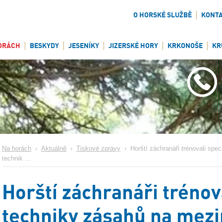
O HORSKÉ SLUŽBĚ
KONT
ORÁCH
BESKYDY
JESENÍKY
JIZERSKÉ HORY
KRKONOŠE
KR
Na horách
›
Aktuálně
›
Tiskové zprávy
›
Horští záchranáři trénovali spec
technik ...
Horští záchranáři trénov
techniky zásahů na mez