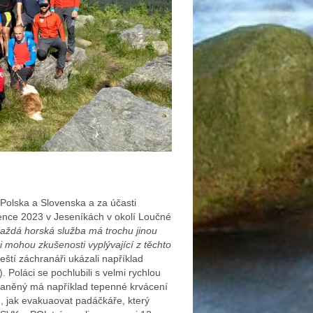
Polska a Slovenska a za účasti
rvence 2023 v Jeseníkách v okolí Loučné
aždá horská služba má trochu jinou
i mohou zkušenosti vyplývající z těchto
eští záchranáři ukázali například
 Poláci se pochlubili s velmi rychlou
zraněný má například tepenné krvácení
ku, jak evakuaovat padáčkáře, který