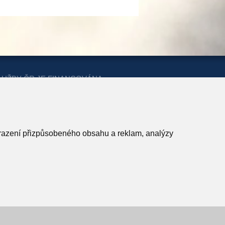
LUŽBY ČR JE FINANCOVÁNA
ERSTVA PRO MÍSTNÍ ROZVOJ A
obrazení přizpůsobeného obsahu a reklam, analýzy