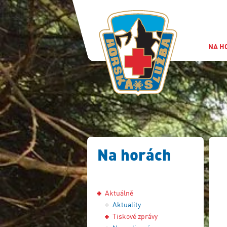
NA H
Na horách
Aktuálně
Aktuality
Tiskové zprávy