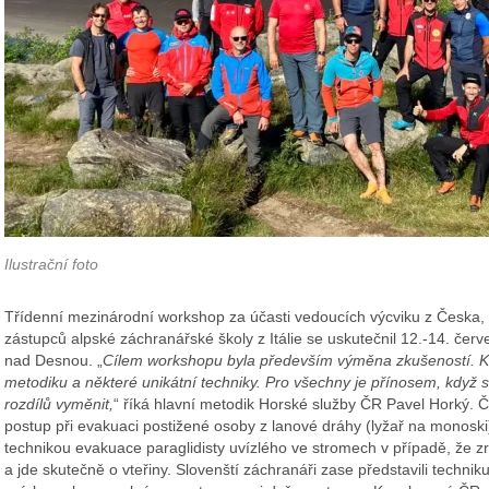
Ilustrační foto
Třídenní mezinárodní workshop za účasti vedoucích výcviku z Česka, 
zástupců alpské záchranářské školy z Itálie se uskutečnil 12.-14. če
nad Desnou. „
Cílem workshopu byla především výměna zkušeností. K
metodiku a některé unikátní techniky. Pro všechny je přínosem, když s
rozdílů vyměnit,
“ říká hlavní metodik Horské služby ČR Pavel Horký. Č
postup při evakuaci postižené osoby z lanové dráhy (lyžař na monoski).
technikou evakuace paraglidisty uvízlého ve stromech v případě, že 
a jde skutečně o vteřiny. Slovenští záchranáři zase představili techni