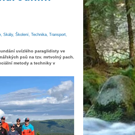
, Skály, Školení, Technika, Transport,
undání uvízlého paraglidisty ve
anářských psů na tzv. mrtvolný pach.
peciální metody a techniky v