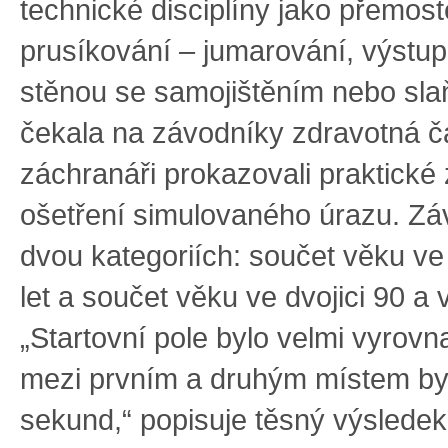
technické disciplíny jako přemost
prusíkování – jumarování, výstup
stěnou se samojištěním nebo slaň
čekala na závodníky zdravotná čá
záchranáři prokazovali praktické z
ošetření simulovaného úrazu. Záv
dvou kategoriích: součet věku ve 
let a součet věku ve dvojici 90 a v
„Startovní pole bylo velmi vyrovn
mezi prvním a druhým místem by
sekund,“ popisuje těsný výsledek 