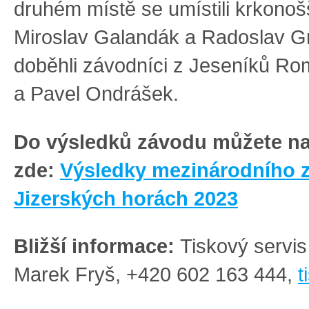
druhém místě se umístili krkonoš
Miroslav Galandák a Radoslav Gro
doběhli závodníci z Jeseníků Ro
a Pavel Ondrášek.
Do výsledků závodu můžete n
zde:
Výsledky mezinárodního 
Jizerských horách 2023
Bližší informace:
Tiskový serv
Marek Fryš, +420 602 163 444,
t