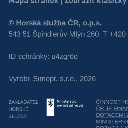
Mapa stránek
Zobrazit klasick
|
© Horská služba ČR, o.p.s.
543 51 Špindlerův Mlýn 260, T +420
ID schránky: u4zgr6q
Vyrobil
Simopt, s.r.o.
, 2026
ČINNOST H
ZAKLADATEL
ČR JE FIN
HORSKÉ
DOTACEMI 
SLUŽBY
MINISTERS