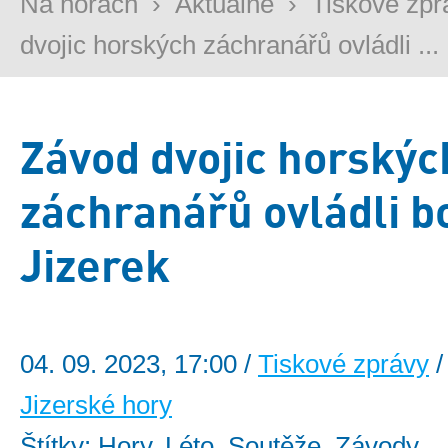
Na horách
›
Aktuálně
›
Tiskové zpr
dvojic horských záchranářů ovládli ...
Závod dvojic horskýc
záchranářů ovládli bo
Jizerek
04. 09. 2023, 17:00 /
Tiskové zprávy
/
Jizerské hory
Štítky: Hory, Léto, Soutěže, Závody