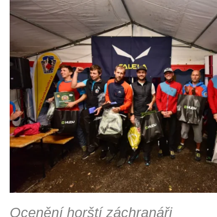
Ocenění horští záchranáři