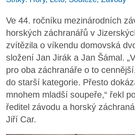
Ve 44. ročníku mezinárodních z
horských záchranářů v Jizerskýc
zvítězila o víkendu domovská dvo
složení Jan Jirák a Jan Šámal. „Ví
pro oba záchranáře o to cennější,
do starší kategorie. Přesto dokázal
mnohem mladší soupeře,“ řekl p
ředitel závodu a horský záchraná
Jiří Car.