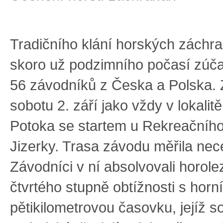
Tradičního klání horských záchr
skoro už podzimního počasí zúča
56 závodníků z Česka a Polska. 
sobotu 2. září jako vždy v lokalit
Potoka se startem u Rekreačního
Jizerky. Trasa závodu měřila nec
Závodníci v ní absolvovali horol
čtvrtého stupně obtížnosti s horn
pětikilometrovou časovku, jejíž so