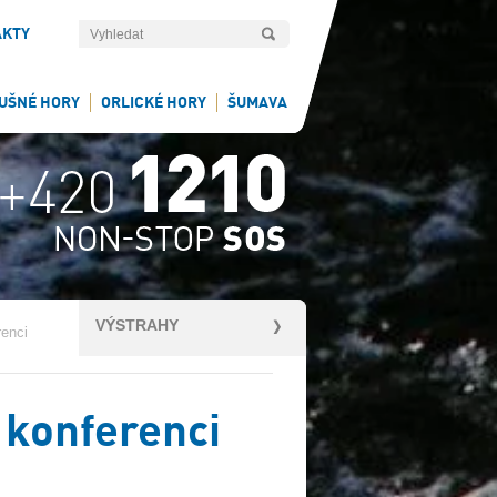
AKTY
UŠNÉ HORY
ORLICKÉ HORY
ŠUMAVA
VÝSTRAHY
renci
 konferenci