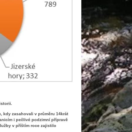
storii.
, kdy zasahovali v průměru 14krát
nicím i pečlivé podzimní přípravě
užby v příštím roce zajistilo