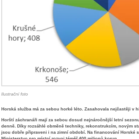
Ilustrační foto
Horská služba má za sebou horké léto. Zasahovala nejčastěji v hi
Horští záchranáři
mají za sebou dosud nejnáročnější letní sezonu
denně. Díky rozsáhlé obměně techniky, rekonstrukcím, novým sta
jsou dobře připraveni i na zimní období. Na financování Horské sl
Ministerstvo pro místní rozvoj téměř 400 milionů korun.