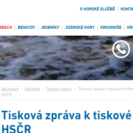
O HORSKÉ SLUŽBĚ
KONT
ORÁCH
BESKYDY
JESENÍKY
JIZERSKÉ HORY
KRKONOŠE
KR
Na horách
›
Aktuálně
›
Tiskové zprávy
›
Tisková zpráva k tiskové konfe
HSČR
Tisková zpráva k tiskové
HSČR