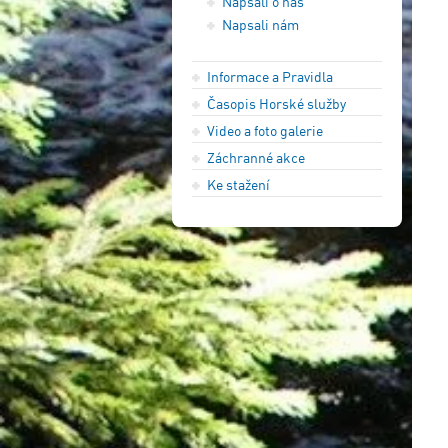
Napsali o nás
Napsali nám
Informace a Pravidla
Časopis Horské služby
Video a foto galerie
Záchranné akce
Ke stažení