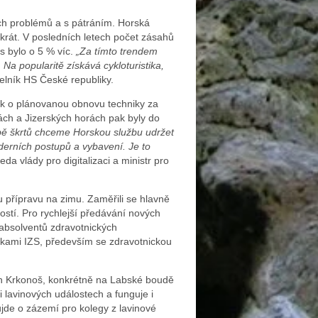
ích problémů a s pátráním. Horská
krát. V posledních letech počet zásahů
s bylo o 5 % víc.
„Za tímto trendem
 Na popularitě získává cykloturistika,
lník HS České republiky.
ak o plánovanou obnovu techniky za
ch a Jizerských horách pak byly do
obě škrtů chceme Horskou službu udržet
derních postupů a vybavení. Je to
da vlády pro digitalizaci a ministr pro
u přípravu na zimu. Zaměřili se hlavně
ostí. Pro rychlejší předávání nových
absolventů zdravotnických
žkami IZS, především se zdravotnickou
ch Krkonoš, konkrétně na Labské boudě
 lavinových událostech a funguje i
jde o zázemí pro kolegy z lavinové