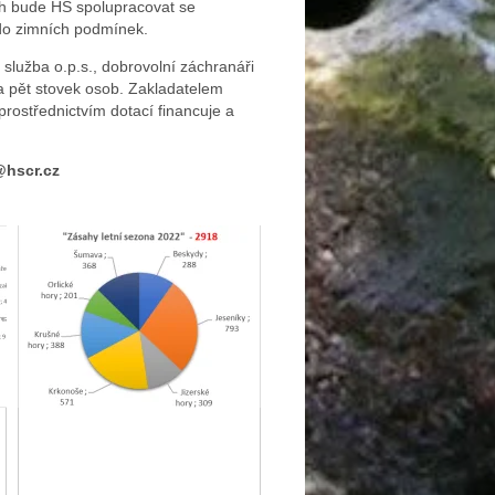
ích bude HS spolupracovat se
 do zimních podmínek.
 služba o.p.s., dobrovolní záchranáři
na pět stovek osob. Zakladatelem
 prostřednictvím dotací financuje a
@hscr.cz