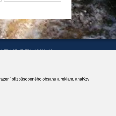
LUŽBY ČR JE FINANCOVÁNA
ERSTVA PRO MÍSTNÍ ROZVOJ A
obrazení přizpůsobeného obsahu a reklam, analýzy