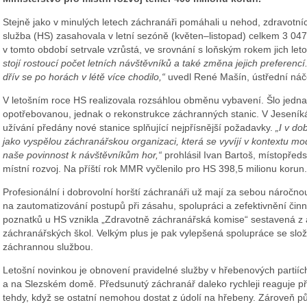
Stejně jako v minulých letech záchranáři pomáhali u nehod, zdravotn
služba (HS) zasahovala v letní sezóně (květen–listopad) celkem 3 047
v tomto období setrvale vzrůstá, ve srovnání s loňským rokem jich leto
stojí rostoucí počet letních návštěvníků a také změna jejich preferencí.
dřív se po horách v létě více chodilo,“
uvedl René Mašín, ústřední náče
V letošním roce HS realizovala rozsáhlou obměnu vybavení. Šlo jedn
opotřebovanou, jednak o rekonstrukce záchranných stanic. V Jeseníká
užívání předány nové stanice splňující nejpřísnější požadavky.
„I v d
jako vyspělou záchranářskou organizaci, která se vyvíjí v kontextu mo
naše povinnost k návštěvníkům hor,“
prohlásil Ivan Bartoš, místopředse
místní rozvoj. Na příští rok MMR vyčlenilo pro HS 398,5 milionu korun.
Profesionální i dobrovolní horští záchranáři už mají za sebou náročno
na zautomatizování postupů při zásahu, spolupráci a zefektivnění činn
poznatků u HS vznikla „Zdravotně záchranářská komise“ sestavená z 
záchranářských škol. Velkým plus je pak vylepšená spolupráce se slo
záchrannou službou.
Letošní novinkou je obnovení pravidelné služby v hřebenových partií
a na Slezském domě. Předsunutý záchranář daleko rychleji reaguje při
tehdy, když se ostatní nemohou dostat z údolí na hřebeny. Zároveň pů