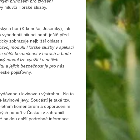
elkým přínosem pro zvýšení
vý mluvčí Horské služby.
eských hor (Krkonoše, Jeseníky), tak
vyhodnotit situaci např. ještě před
cky zobrazuje nejbližší oblast s
voj modulu Horské služby v aplikaci
ům větší bezpečnost v horách a bude
vý modul lze využít i u našich
u a jejich bezpečnost je pro nás
eské pojišťovny.
 vydávanou lavinovou výstrahou. Na to
lavinové jevy. Součástí je také tzv.
ompletním komentářem a doporučením
ných pohoří v Česku i v zahraničí,
lé najdou další podrobné informace