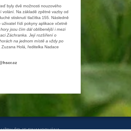
oteď byly dvě možnosti nouzového
ení volání. Na základě zpětné vazby od
uché stisknutí tlačítka 155. Následně
 uživatel řídí pokyny aplikace včetně
hory jsou čím dál oblíbenější i mezi
aci Záchranka. Její rozšíření o
v horách na jednom místě a vždy po
á Zuzana Holá, ředitelka Nadace
@hscr.cz
LUŽBY ČR JE FINANCOVÁNA