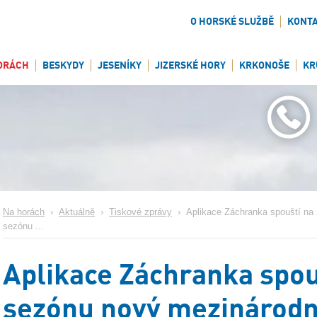
O HORSKÉ SLUŽBĚ
KONT
ORÁCH
BESKYDY
JESENÍKY
JIZERSKÉ HORY
KRKONOŠE
KR
Na horách
›
Aktuálně
›
Tiskové zprávy
›
Aplikace Záchranka spouští na
sezónu ...
Aplikace Záchranka spou
sezónu nový mezinárodn