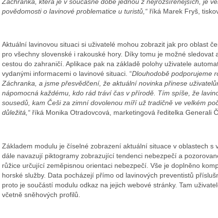
Záchranka, která je v současné době jednou z nejrozšířenějších, je v
povědomosti o lavinové problematice u turistů,“
říká Marek Fryš, tisko
Aktuální lavinovou situaci si uživatelé mohou zobrazit jak pro oblast č
pro všechny slovenské i rakouské hory. Díky tomu je možné sledovat a 
cestou do zahraničí. Aplikace pak na základě polohy uživatele automati
vydanými informacemi o lavinové situaci. “
Dlouhodobě podporujeme roz
Záchranka, a jsme přesvědčení, že aktuální novinka přinese uživatel
nápomocná každému, kdo rád tráví čas v přírodě. Tím spíše, že lavino
sousedů, kam Češi za zimní dovolenou míří už tradičně ve velkém počt
důležitá,“
říká Monika Otradovcová, marketingová ředitelka Generali Č
Základem modulu je číselné zobrazení aktuální situace v oblastech s
dále navazují piktogramy zobrazující tendenci nebezpečí a pozorované 
růžice určující zeměpisnou orientaci nebezpečí. Vše je doplněno k
horské služby. Data pocházejí přímo od lavinových preventistů přísluš
proto je součástí modulu odkaz na jejich webové stránky. Tam uživate
včetně sněhových profilů.