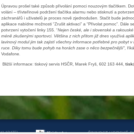
Úpravou prošel také způsob přivolání pomoci nouzovým tlačítkem. D
volání – třívteřinové podržení tlačítka alarmu nebo stisknutí a potvrz
záchranářů i uživatelů je proces nově zjednodušen. Stačit bude jednod
aplikace nabídne možnosti “Zrušit aktivaci” a “Přivolat pomoc”. Dále se
potvrzení vytočení linky 155. “
Nejen české, ale i slovenské a rakouské 
méně zkušenými sportovci. Většina z nich přitom již dnes využívá aplik
lavinový modul jim tak zajistí všechny informace potřebné pro pobyt 
ruce. Díky tomu bude pohyb na horách zase o něco bezpečnější“,
řík
Vodafone.
Bližší informace: tiskový servis HSČR, Marek Fryš, 602 163 444,
tisk
AKLADATEL
ČINNOST HORSKÉ S