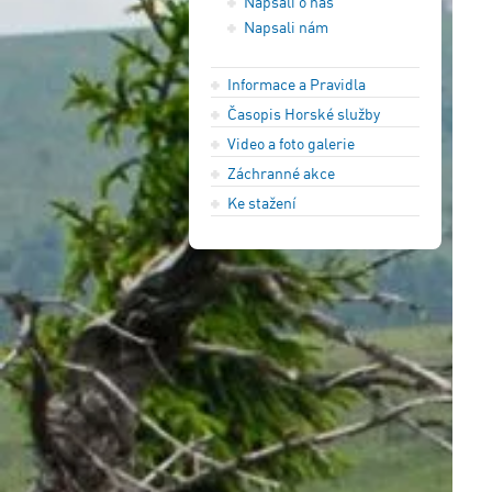
Napsali o nás
Napsali nám
Informace a Pravidla
Časopis Horské služby
Video a foto galerie
Záchranné akce
Ke stažení