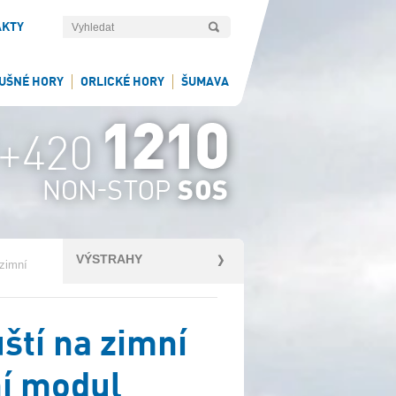
AKTY
UŠNÉ HORY
ORLICKÉ HORY
ŠUMAVA
VÝSTRAHY
 zimní
ští na zimní
í modul