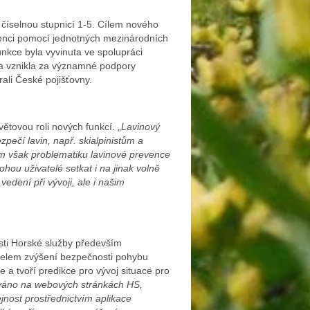
číselnou stupnicí 1-5. Cílem nového
venci pomocí jednotných mezinárodních
unkce byla vyvinuta ve spolupráci
a vznikla za významné podpory
li České pojišťovny.
ětovou roli nových funkcí. „
Lavinový
zpečí lavin, např. skialpinistům a
om však problematiku lavinové prevence
 mohou uživatelé setkat i na jinak volně
edení při vývoji, ale i našim
sti Horské služby především
účelem zvýšení bezpečnosti pohybu
e a tvoří predikce pro vývoj situace pro
ováno na webových stránkách HS,
jnost prostřednictvím aplikace