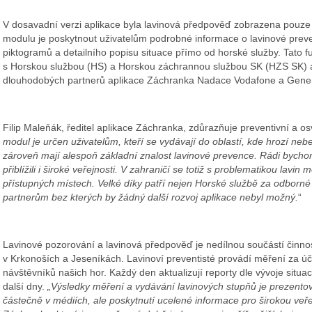
V dosavadní verzi aplikace byla lavinová předpověď zobrazena pouze 
modulu je poskytnout uživatelům podrobné informace o lavinové pre
piktogramů a detailního popisu situace přímo od horské služby. Tato f
s Horskou službou (HS) a Horskou záchrannou službou SK (HZS SK) 
dlouhodobých partnerů aplikace Záchranka Nadace Vodafone a Genera
Filip Maleňák, ředitel aplikace Záchranka, zdůrazňuje preventivní a osv
modul je určen uživatelům, kteří se vydávají do oblastí, kde hrozí nebe
zároveň mají alespoň základní znalost lavinové prevence. Rádi bych
přiblížili i široké veřejnosti. V zahraničí se totiž s problematikou lavin
přístupných místech. Velké díky patří nejen Horské službě za odborné v
partnerům bez kterých by žádný další rozvoj aplikace nebyl možný.
“
Lavinové pozorování a lavinová předpověď je nedílnou součástí činno
v Krkonoších a Jeseníkách. Lavinoví preventisté provádí měření za 
návštěvníků našich hor. Každý den aktualizují reporty dle vývoje situac
další dny.
„Výsledky měření a vydávání lavinových stupňů je prezent
částečně v médiích, ale poskytnutí ucelené informace pro širokou veře