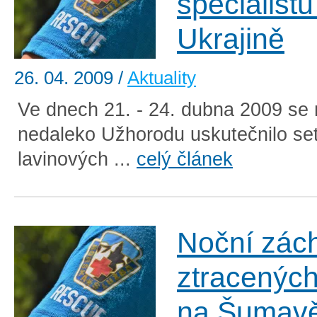
specialistů
Ukrajině
26. 04. 2009
/
Aktuality
Ve dnech 21. - 24. dubna 2009 se 
nedaleko Užhorodu uskutečnilo se
lavinových ...
celý článek
Noční zác
ztracených
na Šumav