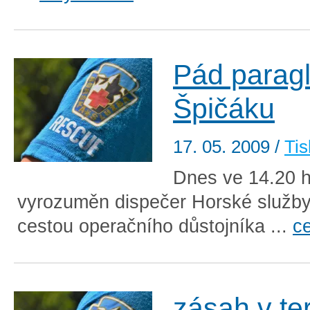
Pád paragl
Špičáku
17. 05. 2009
/
Tis
Dnes ve 14.20 h
vyrozuměn dispečer Horské služb
cestou operačního důstojníka ...
ce
zásah v te