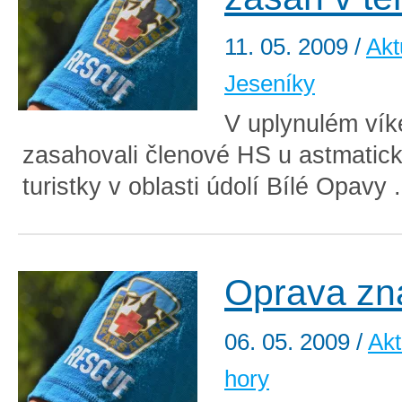
11. 05. 2009
/
Akt
Jeseníky
V uplynulém ví
zasahovali členové HS u astmatic
turistky v oblasti údolí Bílé Opavy 
Oprava zn
06. 05. 2009
/
Akt
hory