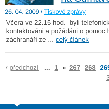
26. 04. 2009
/
Tiskové zprávy
Včera ve 22.15 hod. byli telefonic
kontaktováni a požádáni o pomoc h
záchranáři ze ...
celý článek
předchozí
...
1
«
267
268
26