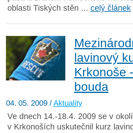
oblasti Tiských stěn ...
celý článek
Mezinárod
lavinový k
Krkonoše -
bouda
04. 05. 2009
/
Aktuality
Ve dnech 14.-18.4. 2009 se v okol
v Krkonoších uskutečnil kurz lavin