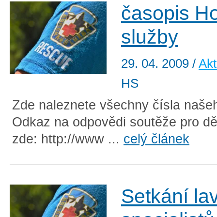
časopis H
služby
29. 04. 2009
/
Akt
HS
Zde naleznete všechny čísla naše
Odkaz na odpovědi soutěže pro dě
zde: http://www ...
celý článek
Setkání la