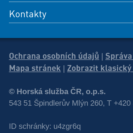
Kontakty
Ochrana osobních údajů
Správa
|
Mapa stránek
Zobrazit klasick
|
© Horská služba ČR, o.p.s.
543 51 Špindlerův Mlýn 260, T +420
ID schránky: u4zgr6q