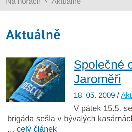
Na horách
›
Aktuálně
Aktuálně
Společné c
Jaroměři
18. 05. 2009
/
Akt
V pátek 15.5. s
brigáda sešla v bývalých kasárnác
...
celý článek