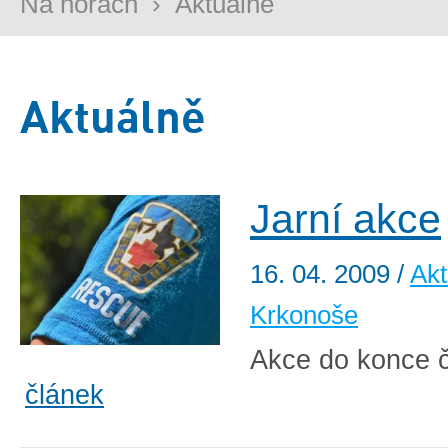
Na horách
›
Aktuálně
Aktuálně
Jarní akce
16. 04. 2009
/
Akt
Krkonoše
Akce do konce č
článek