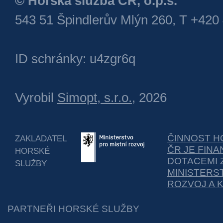
© Horská služba ČR, o.p.s.
543 51 Špindlerův Mlýn 260, T +420
ID schránky: u4zgr6q
Vyrobil
Simopt, s.r.o.
, 2026
ČINNOST H
ZAKLADATEL
ČR JE FIN
HORSKÉ
DOTACEMI 
SLUŽBY
MINISTERS
ROZVOJ A 
PARTNEŘI HORSKÉ SLUŽBY