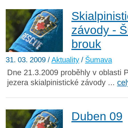
Skialpinist
závody - 
brouk
31. 03. 2009
/
Aktuality
/
Šumava
Dne 21.3.2009 proběhly v oblasti 
jezera skialpinistické závody ...
cel
Duben 09