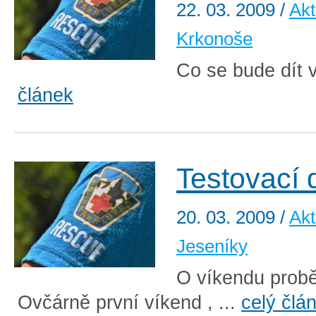
22. 03. 2009
/
Akt
Krkonoše
Co se bude dít 
článek
Testovací 
20. 03. 2009
/
Akt
Jeseníky
O víkendu probě
Ovčárně první víkend , ...
celý člá