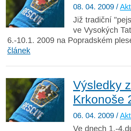
08. 04. 2009
/
Akt
Již tradiční "pe
ve Vysokých Tat
6.-10.1. 2009 na Popradském plese
článek
Výsledky 
Krkonoše 
06. 04. 2009
/
Akt
Ve dnech 1.-4.d