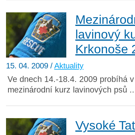
Mezinárod
lavinový ku
Krkonoše 
15. 04. 2009
/
Aktuality
Ve dnech 14.-18.4. 2009 probíhá 
mezinárodní kurz lavinových psů .
Vysoké Tat