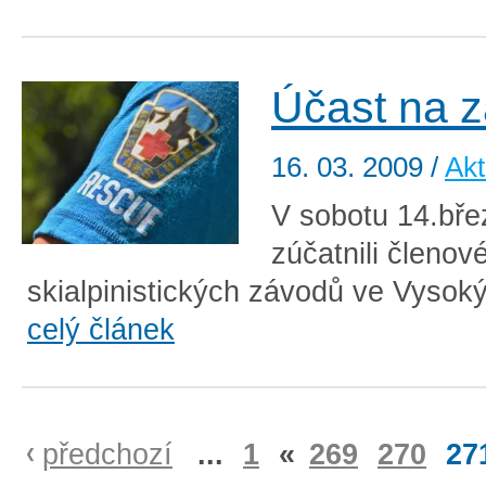
Účast na 
16. 03. 2009
/
Akt
V sobotu 14.bře
zúčatnili členov
skialpinistických závodů ve Vysoký
celý článek
předchozí
...
1
«
269
270
27