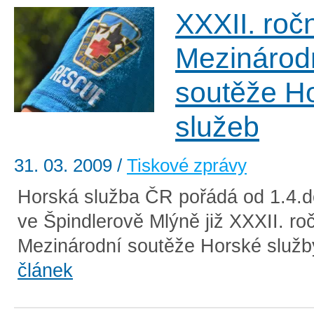
XXXII. roč
Mezinárod
soutěže H
služeb
31. 03. 2009
/
Tiskové zprávy
Horská služba ČR pořádá od 1.4.d
ve Špindlerově Mlýně již XXXII. ro
Mezinárodní soutěže Horské služby
článek