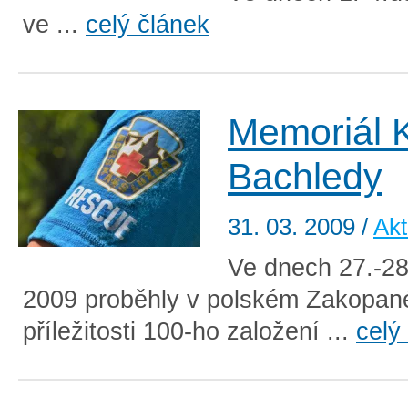
ve ...
celý článek
Memoriál 
Bachledy
31. 03. 2009
/
Akt
Ve dnech 27.-28
2009 proběhly v polském Zakopané
příležitosti 100-ho založení ...
celý