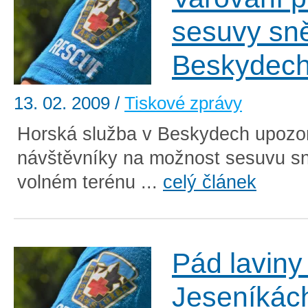
sesuvy sn
Beskydec
13. 02. 2009
/
Tiskové zprávy
Horská služba v Beskydech upozo
návštěvníky na možnost sesuvu s
volném terénu ...
celý článek
Pád laviny
Jeseníkác