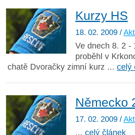
Kurzy HS
18. 02. 2009
/
Akt
Ve dnech 8. 2 -
proběhl v Krkon
chatě Dvoračky zimní kurz ...
celý
Německo 
17. 02. 2009
/
Akt
...
celý článek