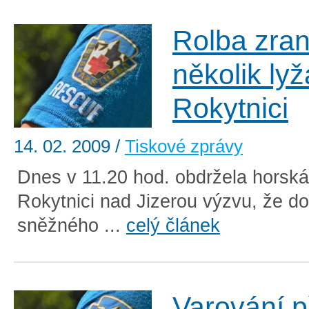
Rolba zran
několik lyž
Rokytnici
14. 02. 2009
/
Tiskové zprávy
Dnes v 11.20 hod. obdržela horská
Rokytnici nad Jizerou výzvu, že d
sněžného ...
celý článek
Varování p