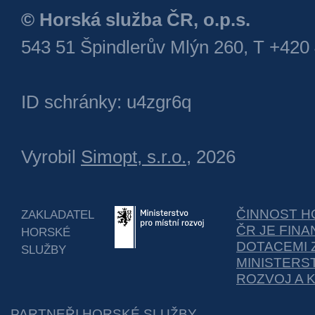
© Horská služba ČR, o.p.s.
543 51 Špindlerův Mlýn 260, T +420
ID schránky: u4zgr6q
Vyrobil
Simopt, s.r.o.
, 2026
ČINNOST H
ZAKLADATEL
ČR JE FIN
HORSKÉ
DOTACEMI 
SLUŽBY
MINISTERS
ROZVOJ A 
PARTNEŘI HORSKÉ SLUŽBY