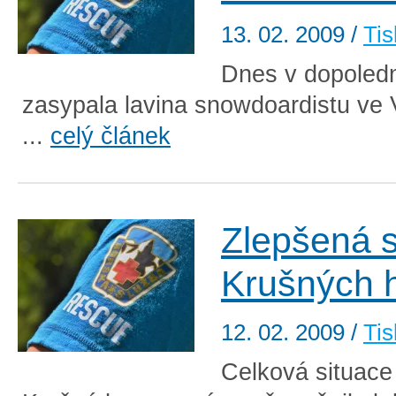
13. 02. 2009
/
Tis
Dnes v dopoled
zasypala lavina snowdoardistu ve 
...
celý článek
Zlepšená s
Krušných 
12. 02. 2009
/
Tis
Celková situace 