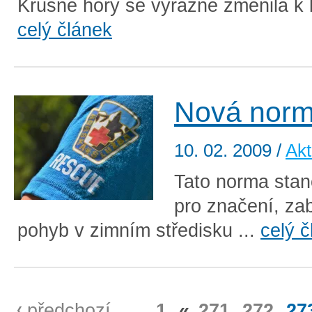
Krušné hory se výrazně změnila k l
celý článek
Nová nor
10. 02. 2009
/
Akt
Tato norma stan
pro značení, za
pohyb v zimním středisku ...
celý 
předchozí
...
1
«
271
272
27