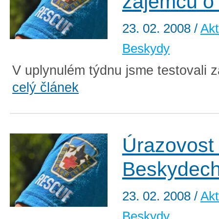
zájemců o
23. 02. 2008
/
Akt
Beskydy
V uplynulém týdnu jsme testovali z
celý článek
Úrazovost
Beskydec
23. 02. 2008
/
Akt
Beskydy