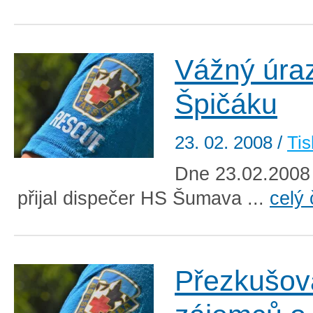
Vážný úra
Špičáku
23. 02. 2008
/
Tis
Dne 23.02.2008
přijal dispečer HS Šumava ...
celý 
Přezkušov