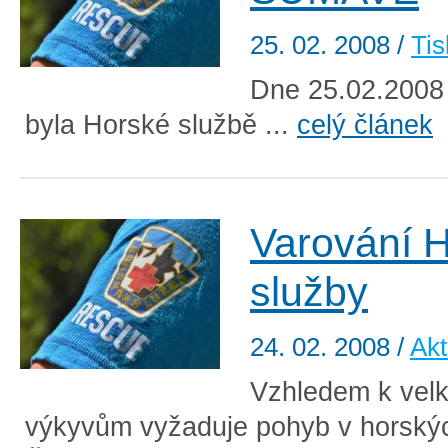
25. 02. 2008
/
Tis
Dne 25.02.2008 
byla Horské službě ...
celý článek
Varování 
služby
24. 02. 2008
/
Akt
Vzhledem k velk
výkyvům vyžaduje pohyb v horský