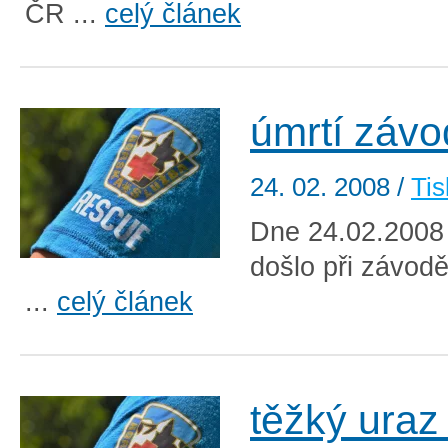
ČR ...
celý článek
úmrtí závo
24. 02. 2008
/
Tis
Dne 24.02.2008 
došlo při závo
...
celý článek
těžký uraz