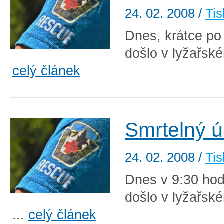
24. 02. 2008
/
Tis
Dnes, krátce po
došlo v lyžařské
celý článek
Smrtelný ú
24. 02. 2008
/
Tis
Dnes v 9:30 hod
došlo v lyžařsk
...
celý článek