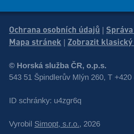
Ochrana osobních údajů
Správa
|
Mapa stránek
Zobrazit klasick
|
© Horská služba ČR, o.p.s.
543 51 Špindlerův Mlýn 260, T +420
ID schránky: u4zgr6q
Vyrobil
Simopt, s.r.o.
, 2026