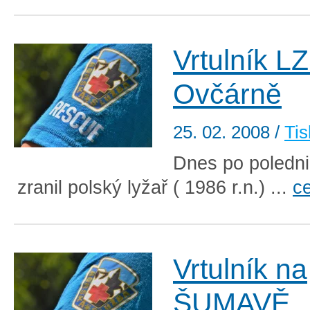
Vrtulník L
Ovčárně
25. 02. 2008
/
Tis
Dnes po poledni
zranil polský lyžař ( 1986 r.n.) ...
ce
Vrtulník na
ŠUMAVĚ