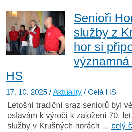
Senioři Ho
služby z K
hor si přip
významná 
HS
17. 10. 2025
/
Aktuality
/ Celá HS
Letošní tradiční sraz seniorů byl 
oslavám k výročí k založení 70. le
služby v Krušných horách ...
celý 