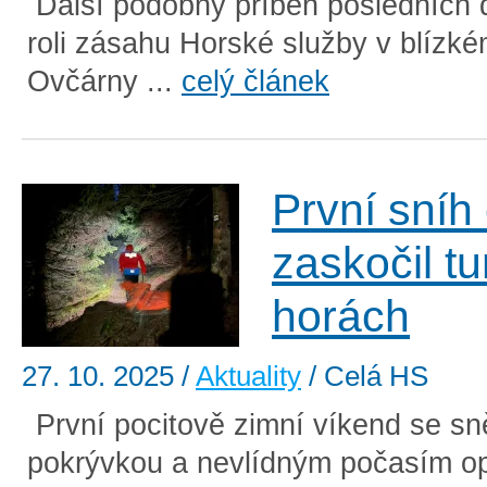
Další podobný příběh posledních d
roli zásahu Horské služby v blízké
Ovčárny ...
celý článek
První sníh
zaskočil tu
horách
27. 10. 2025
/
Aktuality
/ Celá HS
První pocitově zimní víkend se s
pokrývkou a nevlídným počasím opě