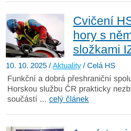
Cvičení H
hory s ně
složkami I
10. 10. 2025
/
Aktuality
/ Celá HS
Funkční a dobrá přeshraniční spol
Horskou službu ČR prakticky nezb
součástí ...
celý článek