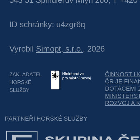
543 51 Špindlerův Mlýn 260, T +420
ID schránky: u4zgr6q
Vyrobil
Simopt, s.r.o.
, 2026
ČINNOST H
ZAKLADATEL
ČR JE FIN
HORSKÉ
DOTACEMI 
SLUŽBY
MINISTERS
ROZVOJ A 
PARTNEŘI HORSKÉ SLUŽBY