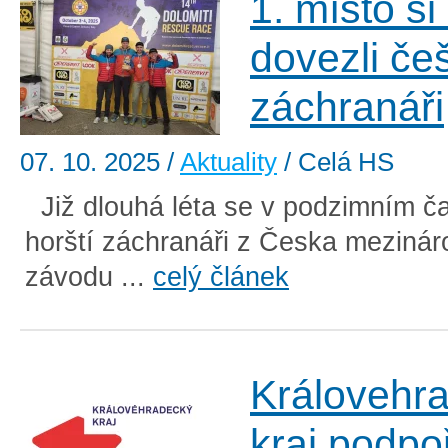
1. místo si 
dovezli češ
záchranáři
07. 10. 2025
/
Aktuality
/ Celá HS
Již dlouhá léta se v podzimním č
horští záchranáři z Česka mezinár
závodu ...
celý článek
Královehr
kraj podpo