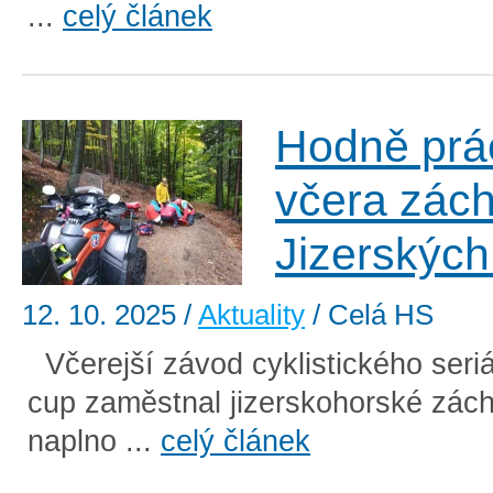
...
celý článek
Hodně prá
včera zách
Jizerských
12. 10. 2025
/
Aktuality
/ Celá HS
Včerejší závod cyklistického seri
cup zaměstnal jizerskohorské zác
naplno ...
celý článek