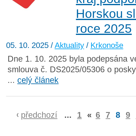
Horskou s
roce 2025
05. 10. 2025
/
Aktuality
/
Krkonoše
Dne 1. 10. 2025 byla podepsána v
smlouva č. DS2025/05306 o poskyt
...
celý článek
předchozí
...
1
«
6
7
8
9