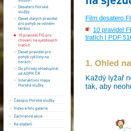
Desatero Horské
služby
Film desatero FI
Deset zlatých pravidel
pro pohyb ve volném
terénu
10 pravidel F
10 pravidel FIS pro
tratích | PDF 5
chovaní na sjezdových
tratích
Deset pravidel pro
pohyb cyklisty na
1. Ohled na 
horách
Do přírody ohleduplně
od AOPK ČR
Každý lyžar
Interaktivní mapa
tak, aby neohr
Horské služby
Časopis Horské služby
Video a foto galerie
Záchranné akce
Ke stažení