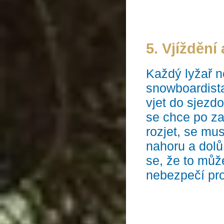
5. Vjíždění 
Každý lyžař 
snowboardista
vjet do sjezdo
se chce po zas
rozjet, se mus
nahoru a dolů 
se, že to můž
nebezpečí pr