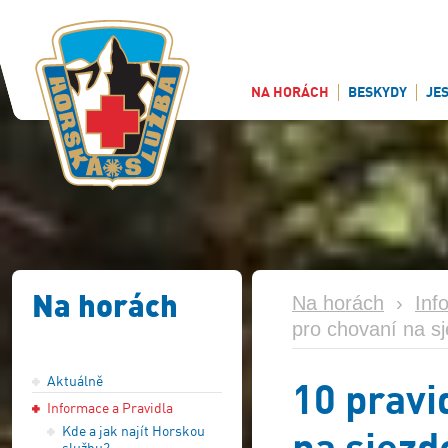
NA HORÁCH
BESKYDY
JE
Na horách
Na horách
›
Inf
pro chovaní na sj
Aktuálně
10 pravi
Informace a Pravidla
na sjezd
Kde a jak najít Horskou
službu?