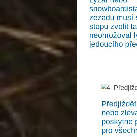
snowboardista př
zezadu musí s
stopu zvolit t
neohrožoval ly
jedoucího pře
Předjíž
nebo zleva
poskytne pr
pro všech