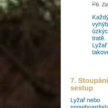
Každy
vyhýb
úzký
tratě.
Lyžar
takove
7. Stoupáni
sestup
Lyžař nebo
snowboardista,