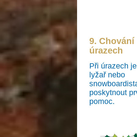
9. Chování 
úrazech
Při úrazech je
lyžař nebo
snowboardist
poskytnout prv
pomoc.