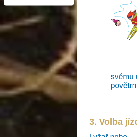
svému u
povětrn
3. Volba jí
Lyžař nebo