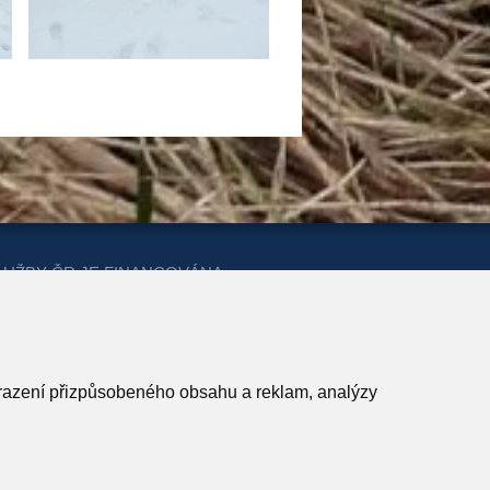
LUŽBY ČR JE FINANCOVÁNA
ERSTVA PRO MÍSTNÍ ROZVOJ A
obrazení přizpůsobeného obsahu a reklam, analýzy