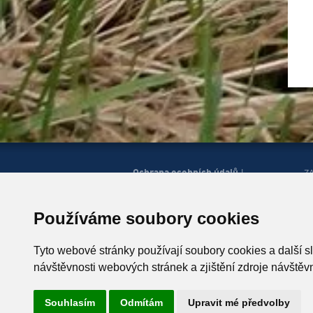
Ochrana osobních údajů
|
Z
Správa cookies
Mapa
H
|
stránek
Zobrazit mobilní
|
web
Používáme soubory cookies
© Horská služba ČR, o.p.s.
P
543 51 Špindlerův Mlýn 260,
Tyto webové stránky používají soubory cookies a další s
T +420 499 433 230
návštěvnosti webových stránek a zjištění zdroje návštěvn
ID schránky: u4zgr6q
Souhlasím
Odmítám
Upravit mé předvolby
Vyrobil
Simopt, s.r.o.
, 2026