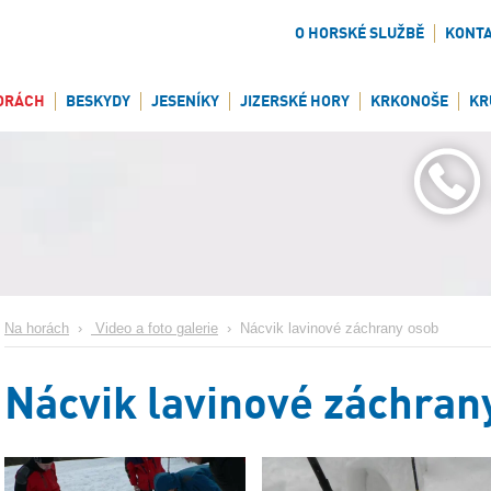
O HORSKÉ SLUŽBĚ
KONT
ORÁCH
BESKYDY
JESENÍKY
JIZERSKÉ HORY
KRKONOŠE
KR
Na horách
›
Video a foto galerie
›
Nácvik lavinové záchrany osob
Nácvik lavinové záchran