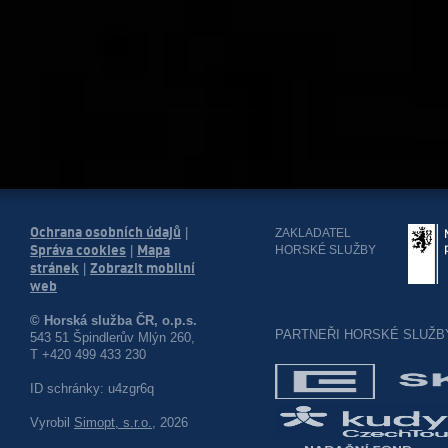
Ochrana osobních údajů
|
ZAKLADATEL
Správa cookies
Mapa
HORSKÉ SLUŽBY
|
stránek
Zobrazit mobilní
|
web
© Horská služba ČR, o.p.s.
PARTNEŘI HORSKÉ SLUŽB
543 51 Špindlerův Mlýn 260,
T +420 499 433 230
ID schránky: u4zgr6q
Vyrobil
Simopt, s.r.o.
, 2026