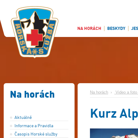
NA HORÁCH
BESKYDY
JE
Na horách
Na horách
›
Video a foto 
Kurz Al
Aktuálně
Informace a Pravidla
Časopis Horské služby