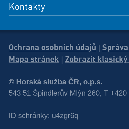
Kontakty
Ochrana osobních údajů
Správa
|
Mapa stránek
Zobrazit klasick
|
© Horská služba ČR, o.p.s.
543 51 Špindlerův Mlýn 260, T +420
ID schránky: u4zgr6q