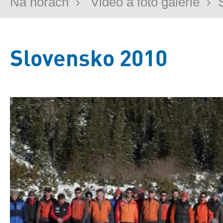
Na horách
›
Video a foto galerie
›
Slovensko 2010