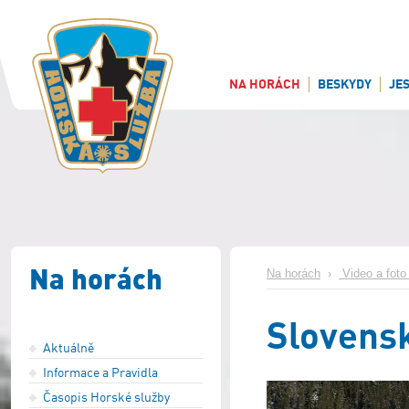
NA HORÁCH
BESKYDY
JE
Na horách
Na horách
›
Video a foto 
Slovens
Aktuálně
Informace a Pravidla
Časopis Horské služby