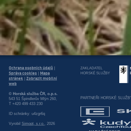
Ochrana osobních údajů
|
ZAKLADATEL
Správa cookies
Mapa
HORSKÉ SLUŽBY
|
stránek
Zobrazit mobilní
|
web
© Horská služba ČR, o.p.s.
PARTNEŘI HORSKÉ SLUŽB
543 51 Špindlerův Mlýn 260,
T +420 499 433 230
ID schránky: u4zgr6q
Vyrobil
Simopt, s.r.o.
, 2026