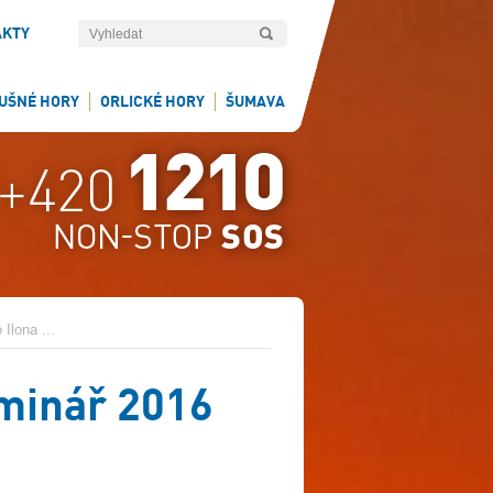
AKTY
UŠNÉ HORY
ORLICKÉ HORY
ŠUMAVA
Ilona ...
eminář 2016