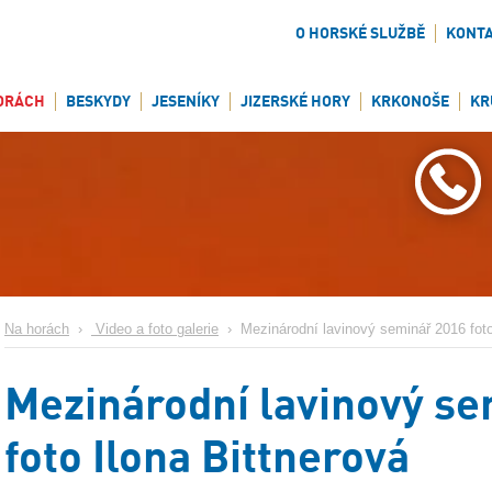
O HORSKÉ SLUŽBĚ
KONT
ORÁCH
BESKYDY
JESENÍKY
JIZERSKÉ HORY
KRKONOŠE
KR
Na horách
›
Video a foto galerie
›
Mezinárodní lavinový seminář 2016 foto 
Mezinárodní lavinový s
foto Ilona Bittnerová