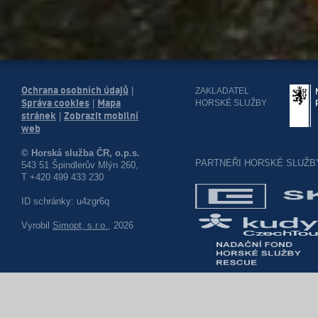
Ochrana osobních údajů
|
ZAKLADATEL
Správa cookies
Mapa
HORSKÉ SLUŽBY
|
stránek
Zobrazit mobilní
|
web
© Horská služba ČR, o.p.s.
PARTNEŘI HORSKÉ SLUŽB
543 51 Špindlerův Mlýn 260,
T +420 499 433 230
ID schránky: u4zgr6q
Vyrobil
Simopt, s.r.o.
, 2026