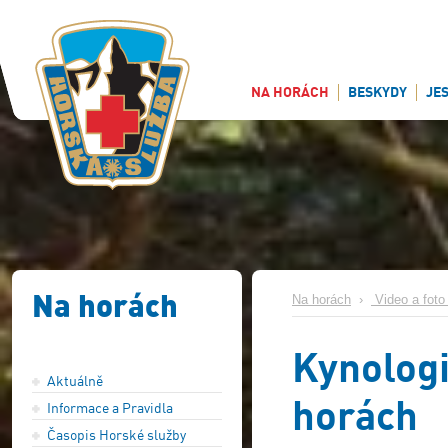
NA HORÁCH
BESKYDY
JE
Na horách
Na horách
›
Video a foto 
Kynologi
Aktuálně
horách
Informace a Pravidla
Časopis Horské služby