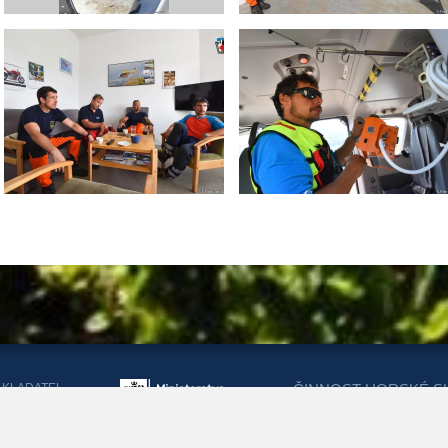
AKLADATEL
ČINNOST HORSKÉ S
ORSKÉ SLUŽBY
DOTACEMI Z MINIST
KRAJŮ