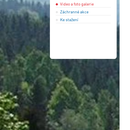
Video a foto galerie
Záchranné akce
Ke stažení