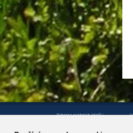
Ochrana osobních údajů
|
Z
Správa cookies
Mapa
H
|
stránek
Zobrazit mobilní
|
web