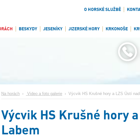
O HORSKÉ SLUŽBĚ
KONT
ORÁCH
BESKYDY
JESENÍKY
JIZERSKÉ HORY
KRKONOŠE
KR
Na horách
›
Video a foto galerie
›
Výcvik HS Krušné hory a LZS Ústí na
Výcvik HS Krušné hory a
Labem