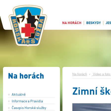
NA HORÁCH
BESKYDY
JE
Na horách
Na horách
›
Video a foto 
Zimní šk
Aktuálně
Informace a Pravidla
Časopis Horské služby