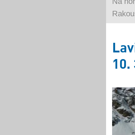
Na ho
Rakous
Lav
10.