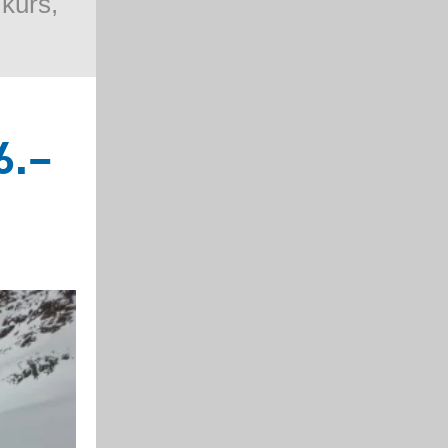
kurs,
6.–