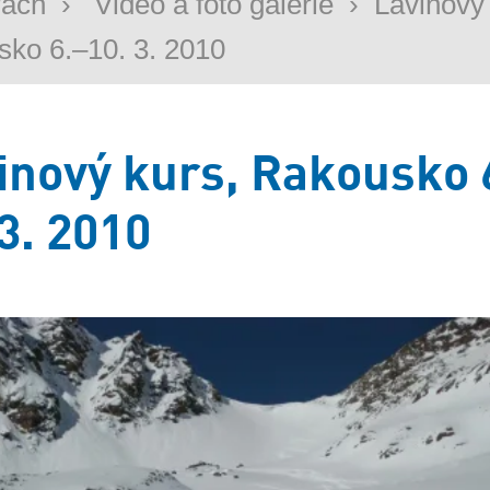
rách
›
Video a foto galerie
›
Lavinový 
ko 6.–10. 3. 2010
inový kurs, Rakousko 
 3. 2010