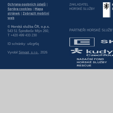
Ochrana osobních údajů
|
ZAKLADATEL
Správa cookies
Mapa
HORSKÉ SLUŽBY
|
stránek
Zobrazit mobilní
|
web
© Horská služba ČR, o.p.s.
PARTNEŘI HORSKÉ SLUŽB
543 51 Špindlerův Mlýn 260,
T +420 499 433 230
ID schránky: u4zgr6q
Vyrobil
Simopt, s.r.o.
, 2026