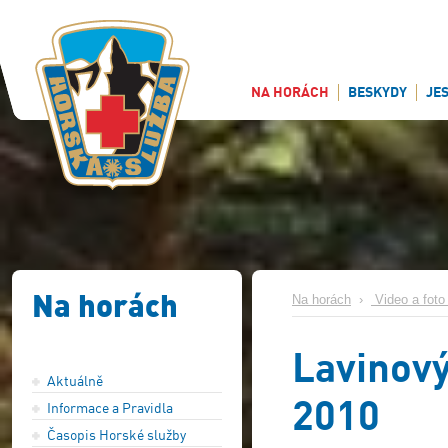
NA HORÁCH
BESKYDY
JE
Na horách
Na horách
›
Video a foto 
Lavinový
Aktuálně
2010
Informace a Pravidla
Časopis Horské služby