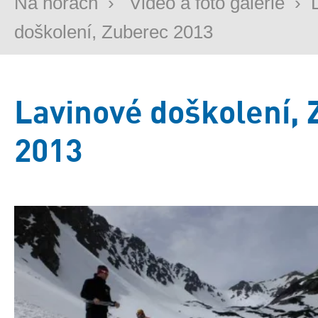
Na horách
›
Video a foto galerie
›
doškolení, Zuberec 2013
Lavinové doškolení,
2013