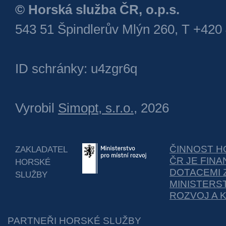
© Horská služba ČR, o.p.s.
543 51 Špindlerův Mlýn 260, T +420
ID schránky: u4zgr6q
Vyrobil
Simopt, s.r.o.
, 2026
ČINNOST H
ZAKLADATEL
ČR JE FIN
HORSKÉ
DOTACEMI 
SLUŽBY
MINISTERS
ROZVOJ A 
PARTNEŘI HORSKÉ SLUŽBY