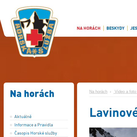
NA HORÁCH
BESKYDY
JE
Na horách
Na horách
›
Video a foto 
Lavinové
Aktuálně
Informace a Pravidla
Časopis Horské služby