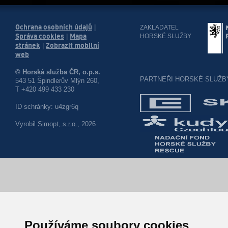
Ochrana osobních údajů
|
ZAKLADATEL
Správa cookies
Mapa
HORSKÉ SLUŽBY
|
stránek
Zobrazit mobilní
|
web
© Horská služba ČR, o.p.s.
PARTNEŘI HORSKÉ SLUŽB
543 51 Špindlerův Mlýn 260,
T +420 499 433 230
ID schránky: u4zgr6q
Vyrobil
Simopt, s.r.o.
, 2026
Používáme soubory cookies