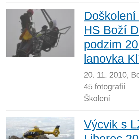
Doškolení
HS Boží D
podzim 20
lanovka K
20. 11. 2010, B
45 fotografií
Školení
Výcvik s 
Liberec 2