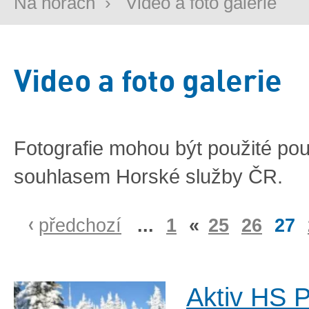
Na horách
›
Video a foto galerie
Video a foto galerie
Fotografie mohou být použité po
souhlasem Horské služby ČR.
předchozí
...
1
«
25
26
27
Aktiv HS 