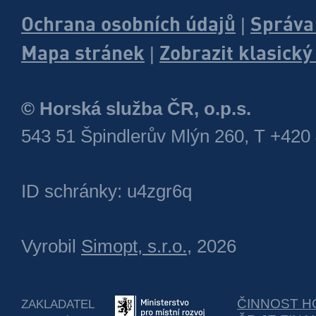
Ochrana osobních údajů
Správa
|
Mapa stránek
Zobrazit klasick
|
© Horská služba ČR, o.p.s.
543 51 Špindlerův Mlýn 260, T +420
ID schránky: u4zgr6q
Vyrobil
Simopt, s.r.o.
, 2026
ČINNOST H
ZAKLADATEL