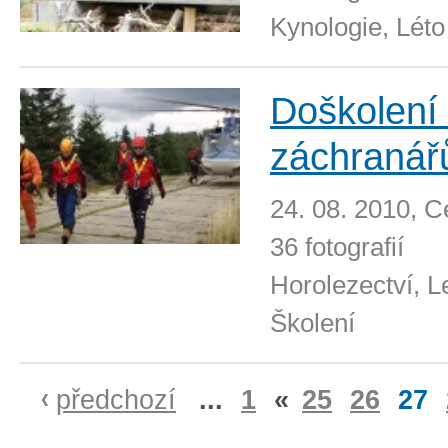
Kynologie, Léto
Doškolení 
záchranář
24. 08. 2010, 
36 fotografií
Horolezectví, L
Školení
předchozí
...
1
«
25
26
27