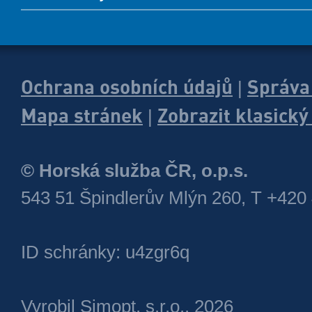
Ochrana osobních údajů
Správa
|
Mapa stránek
Zobrazit klasick
|
© Horská služba ČR, o.p.s.
543 51 Špindlerův Mlýn 260, T +420
ID schránky: u4zgr6q
Vyrobil
Simopt, s.r.o.
, 2026