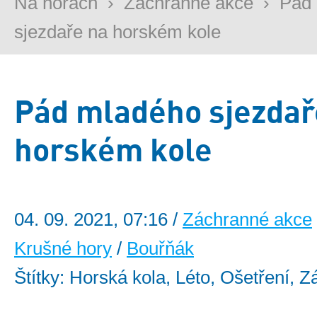
Na horách
›
Záchranné akce
›
Pád
sjezdaře na horském kole
Pád mladého sjezdař
horském kole
04. 09. 2021, 07:16 /
Záchranné akce
Krušné hory
/
Bouřňák
Štítky: Horská kola, Léto, Ošetření, 