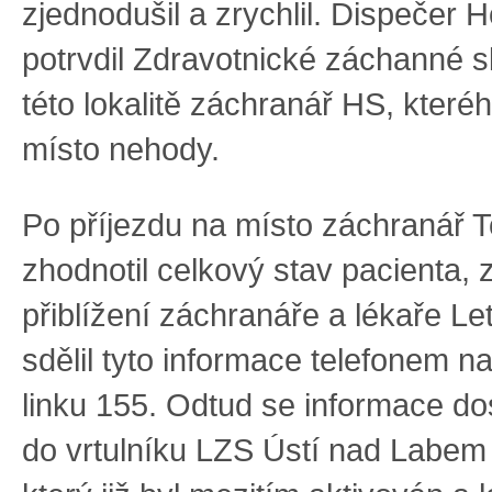
zjednodušil a zrychlil. Dispečer 
potrvdil Zdravotnické záchanné sl
této lokalitě záchranář HS, kteréh
místo nehody.
Po příjezdu na místo záchranář 
zhodnotil celkový stav pacienta,
přiblížení záchranáře a lékaře L
sdělil tyto informace telefonem n
linku 155. Odtud se informace do
do vrtulníku LZS Ústí nad Labem 