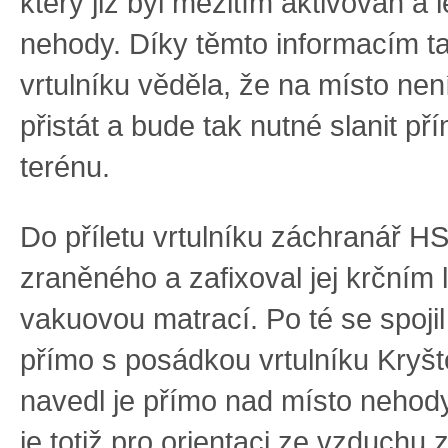
který již byl mezitím aktivován a 
nehody. Díky těmto informacím t
vrtulníku věděla, že na místo ne
přistát a bude tak nutné slanit př
terénu.
Do příletu vrtulníku záchranář HS
zraněného a zafixoval jej krčním
vakuovou matrací. Po té se spojil
přímo s posádkou vrtulníku Kryšt
navedl je přímo nad místo nehody
je totiž pro orientaci ze vzduchu