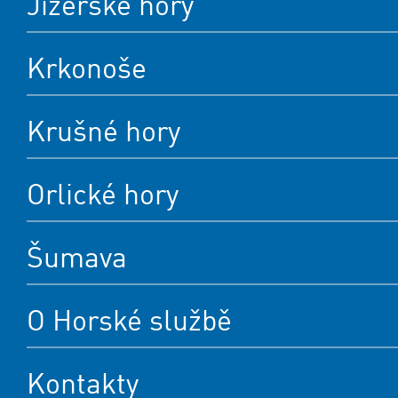
Jizerské hory
Krkonoše
Krušné hory
Orlické hory
Šumava
O Horské službě
Kontakty