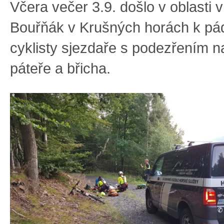
Včera večer 3.9. došlo v oblasti 
Bouřňák v Krušných horách k pád
cyklisty sjezdaře s podezřením n
páteře a břicha.