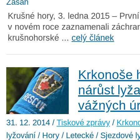
Zásah
Krušné hory, 3. ledna 2015 – První
v novém roce zaznamenali záchran
krušnohorské ...
celý článek
Krkonoše h
nárůst lyža
vážných ú
31. 12. 2014
/
Tiskové zprávy
/
Krkon
lyžování / Hory / Letecké / Sjezdové l