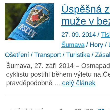
Úspěšná z
muže v be
27. 09. 2014
/
Tis
Šumava
/ Hory / 
Ošetření / Transport / Turistika / Zása
Šumava, 27. září 2014 – Osmapade
cyklistu postihl během výletu na Č
pravděpodobně ...
celý článek