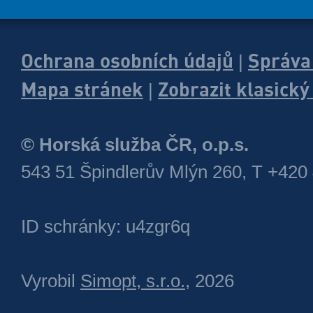
Ochrana osobních údajů
Správa
|
Mapa stránek
Zobrazit klasick
|
© Horská služba ČR, o.p.s.
543 51 Špindlerův Mlýn 260, T +420
ID schránky: u4zgr6q
Vyrobil
Simopt, s.r.o.
, 2026