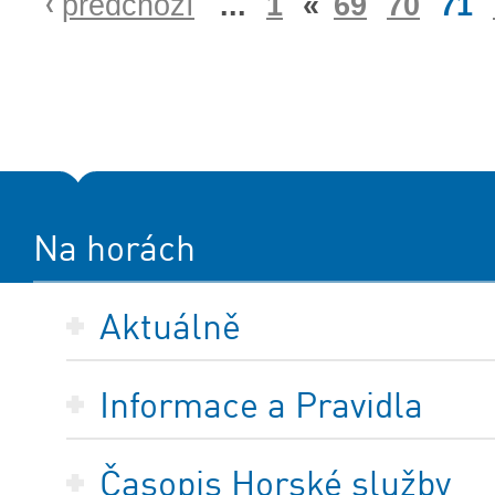
předchozí
...
1
«
69
70
71
Na horách
Aktuálně
Informace a Pravidla
Časopis Horské služby