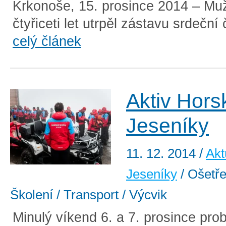
Krkonoše, 15. prosince 2014 – Muž
čtyřiceti let utrpěl zástavu srdeční č
celý článek
Aktiv Hors
Jeseníky
11. 12. 2014
/
Akt
Jeseníky
/ Ošetřen
Školení / Transport / Výcvik
Minulý víkend 6. a 7. prosince pro