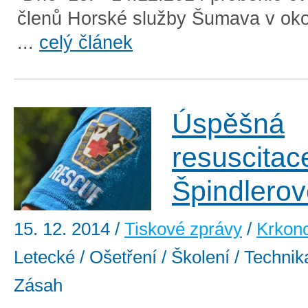
členů Horské služby Šumava v okol
...
celý článek
Úspěšná
resuscitac
Špindlero
15. 12. 2014
/
Tiskové zprávy
/
Krkon
Letecké / Ošetření / Školení / Technika
Zásah