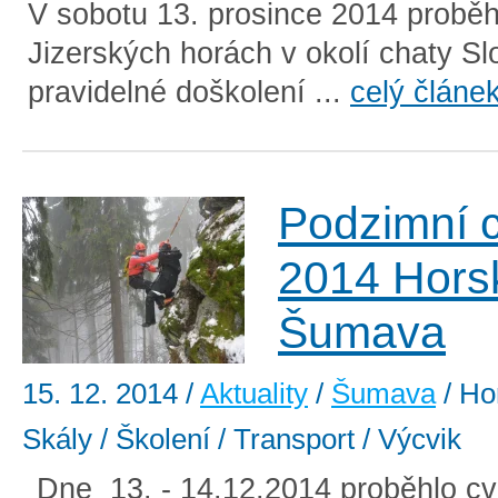
V sobotu 13. prosince 2014 proběh
Jizerských horách v okolí chaty S
pravidelné doškolení ...
celý článe
Podzimní c
2014 Hors
Šumava
15. 12. 2014
/
Aktuality
/
Šumava
/ Hor
Skály / Školení / Transport / Výcvik
Dne 13. - 14.12.2014 proběhlo cv