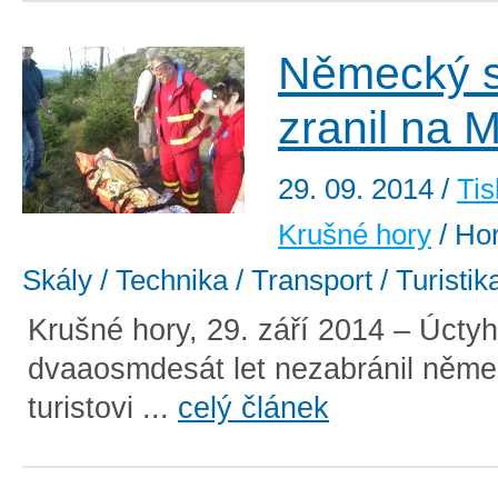
Německý s
zranil na 
29. 09. 2014
/
Tis
Krušné hory
/ Hor
Skály / Technika / Transport / Turistik
Krušné hory, 29. září 2014 – Úcty
dvaaosmdesát let nezabránil něm
turistovi ...
celý článek