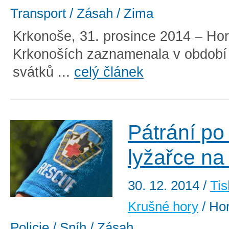
Transport / Zásah / Zima
Krkonoše, 31. prosince 2014 – Hor
Krkonoších zaznamenala v období
svátků ...
celý článek
Pátrání po
lyžařce na
30. 12. 2014
/
Tis
Krušné hory
/ Hor
Policie / Sníh / Zásah