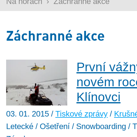
Na horách
›
Záchranné akce
Záchranné akce
První vážn
novém roc
Klínovci
03. 01. 2015
/
Tiskové zprávy
/
Krušn
Letecké / Ošetření / Snowboarding / T