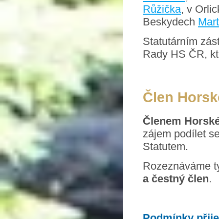
Růžička
, v Orl
Beskydech
Mart
Statutárním zás
Rady HS ČR, kt
Člen Horsk
Členem Horské
zájem podílet s
Statutem.
Rozeznáváme tyt
a čestný člen
.
Podmínky přijet