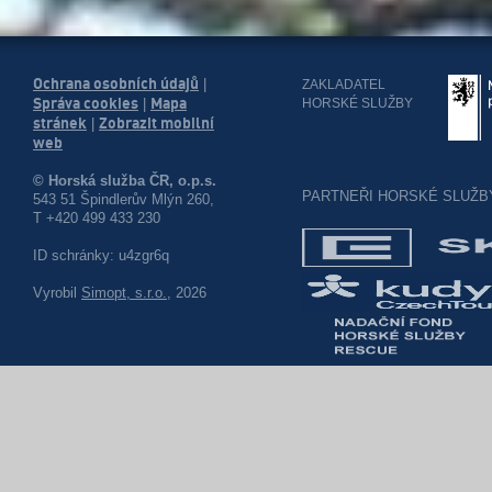
Ochrana osobních údajů
|
ZAKLADATEL
Správa cookies
Mapa
HORSKÉ SLUŽBY
|
stránek
Zobrazit mobilní
|
web
© Horská služba ČR, o.p.s.
PARTNEŘI HORSKÉ SLUŽB
543 51 Špindlerův Mlýn 260,
T +420 499 433 230
ID schránky: u4zgr6q
Vyrobil
Simopt, s.r.o.
, 2026