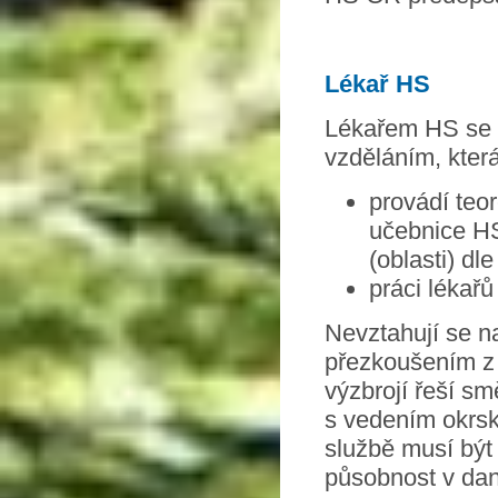
Lékař HS
Lékařem HS se 
vzděláním, kter
provádí teo
učebnice HS
(oblasti) dl
práci lékař
Nevztahují se na
přezkoušením z 
výzbrojí řeší s
s vedením okrsk
službě musí být 
působnost v dan