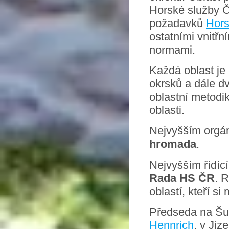
Horské služby Č
požadavků
Hors
ostatními vnitřn
normami.
Každá oblast je 
okrsků a dále dv
oblastní metodik
oblasti.
Nejvyšším orgán
hromada
.
Nejvyšším řídíc
Rada HS ČR
. 
oblastí, kteří s
Předseda na Š
Hennrich
, v Ji