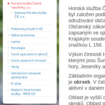
Horská služba České
republiky, z.s.
Horská služba Če
Stanovy Horské služby
byl založen pod
ČR, z.s.
sdružování obča
Občanský zákoní
Podmínky přijetí k HS
zapsaným ve sp
Odborné komise
Krajským soude
Laviny
značkou L 156.
Kynologie
Výkon činnosti 
Ceník specialních výkonů
kterými jsou Šu
Ceník ostatních činností
hory, Jeseníky 
Tarify
Zahraniční rozvojová
Základním organ
spolupráce
je
okrsek
. V če
E-shop
aktivní v daném
Nadační fond horské
služby – RESCUE
Oblast je vyšší 
okrsků. Oblast 