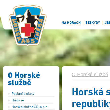
NA HORÁCH
BESKYDY
JE
O Horské
O Horské službě
službě
Horská 
Poslání a úkoly
republiky
Historie
Horská služba ČR, o.p.s.