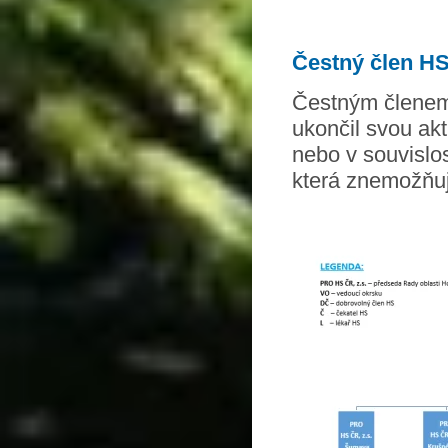
Čestný člen H
Čestným členem
ukončil svou ak
nebo v souvislos
která znemožňuje