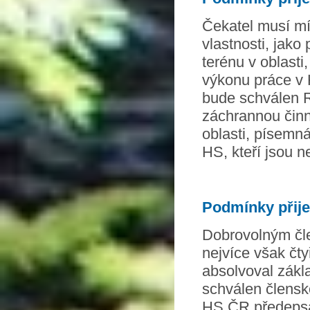
Čekatel musí mí
vlastnosti, jako
terénu v oblasti
výkonu práce v 
bude schválen R
záchrannou činno
oblasti, písemn
HS, kteří jsou 
Podmínky přije
Dobrovolným čle
nejvíce však čty
absolvoval zákl
schválen člensk
HS ČR předepsa