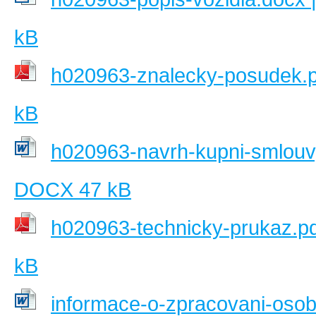
kB
h020963-znalecky-posudek.p
kB
h020963-navrh-kupni-smlouv
DOCX 47 kB
h020963-technicky-prukaz.pd
kB
informace-o-zpracovani-osob