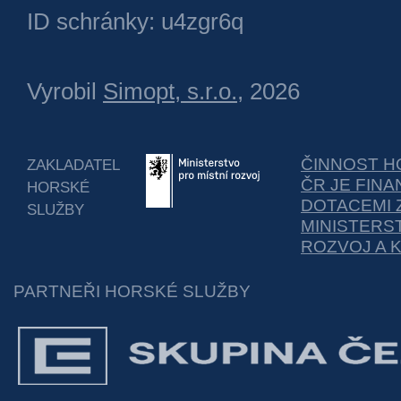
ID schránky: u4zgr6q
Vyrobil
Simopt, s.r.o.
, 2026
ČINNOST H
ZAKLADATEL
ČR JE FIN
HORSKÉ
DOTACEMI 
SLUŽBY
MINISTERS
ROZVOJ A 
PARTNEŘI HORSKÉ SLUŽBY