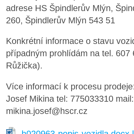
adrese
HS
Špindlerův Mlýn, Špin
260, Špindlerův Mlýn 543 51
Konkrétní informace
o stavu vozi
případným prohlídám na tel.
607 
Růžička
)
.
Více informací
k procesu prodeje
Josef
Mikina tel: 775033310 mail:
mikina.josef@hscr.cz
h020963-popis-vozidla.docx