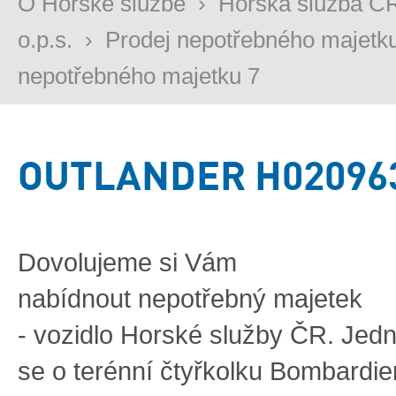
O Horské službě
›
Horská služba Č
o.p.s.
›
Prodej nepotřebného majetk
nepotřebného majetku 7
OUTLANDER H02096
Dovoluj
eme
si Vám
nabídnout
nepotřebný
majetek
-
vozidlo
Horské služby
ČR.
Jed
se
o
t
erénní
čtyřkolku
Bombardie