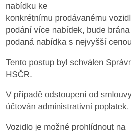
nabídku k
e
konkrétnímu
prodávaném
u
vozid
podání více nabí
dek
,
bude
brána
podaná nabídka s nejvyšší ceno
Tento postup byl schválen Správ
HSČR
.
V případě odstoupení od smlouv
účtován
administrativní
poplatek.
V
ozidlo
je
možné prohlídnout na