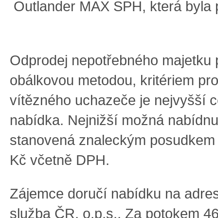
Outlander
MAX
SPH
,
kter
á
byl
a
Odprodej nepotřebného majetku 
obálkovou metodou, kritériem pr
vítězného uchazeče je nejvyšší 
nabídka
.
Nejnižší možná nabídnu
stanovená znaleckým posudkem
Kč včetně DPH.
Zá
jemce doručí
n
abídk
u
na
adres
služba ČR
, o.p.s., Za potokem
46