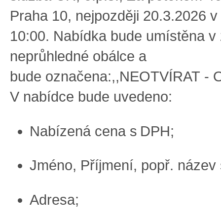
Praha 10
, nejpozději
2
0.
3
.202
6
v
10:00.
N
abídka bude umístěna v 
neprůhledné obálce a
bude
označena
:
,,NEOTVÍRAT
-
V nabídce bude uvedeno
:
N
abízená cena
s DPH
;
Jméno,
Příjmení,
popř.
n
ázev 
Adres
a;