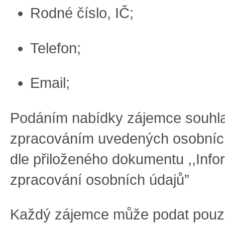
R
odné číslo, IČ
;
T
elefon
;
E
mail
;
Podáním nabídky zájemce souhla
zpracováním uvedených osobníc
dle
přiloženého
dokumentu
,,Inf
zpracování osobních údajů”
Každý zájemce může podat
pouz