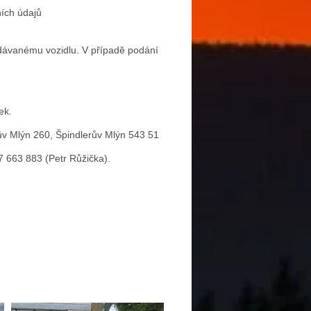
ích údajů
dávaném
u
vozidlu
. V případě podání
ek.
ův Mlýn 260, Špindlerův Mlýn 543 51
7 663 883
(
Petr Růžička
)
.