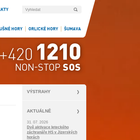
AKTY
UŠNÉ HORY
ORLICKÉ HORY
ŠUMAVA
VÝSTRAHY
AKTUÁLNĚ
31. 07. 2026
Dvě aktivace leteckého
záchranáře HS v Jizerských
horách