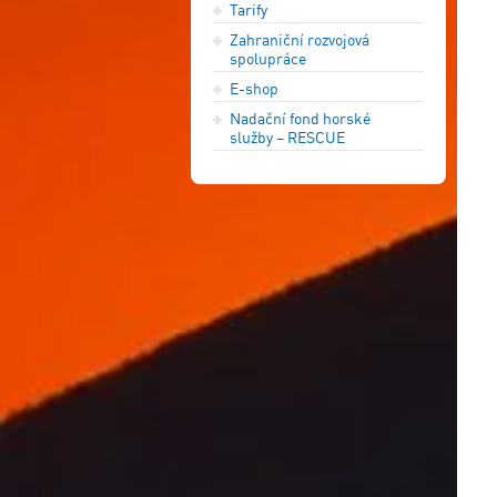
Tarify
Zahraniční rozvojová
spolupráce
E-shop
Nadační fond horské
služby – RESCUE