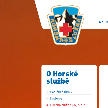
NA H
O Horské
službě
Poslání a úkoly
Historie
Horská služba ČR, o.p.s.