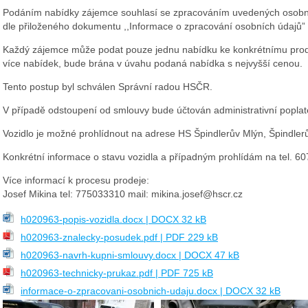
Podáním nabídky zájemce souhlasí se zpracováním uvedených osobn
dle
přiloženého
dokumentu
,,Informace
o zpracování osobních údajů”
Každý zájemce může podat
pouze jednu nabídku k
e konkrétnímu
pro
více nabí
dek
,
bude
brána v úvahu podaná nabídka s nejvyšší cenou
.
Tento postup byl schválen Správní radou HSČR
.
V případě odstoupení od smlouvy bude účtován
administrativní
poplat
V
ozidlo
je
možné prohlídnout na adrese
HS
Špindlerův Mlýn, Špindler
Konkrétní informace
o stavu vozidla
a případným prohlídám na tel.
60
Více informací
k procesu prodeje
:
Josef
Mikina tel: 775033310 mail:
mikina.josef@hscr.cz
h020963-popis-vozidla.docx | DOCX 32 kB
h020963-znalecky-posudek.pdf | PDF 229 kB
h020963-navrh-kupni-smlouvy.docx | DOCX 47 kB
h020963-technicky-prukaz.pdf | PDF 725 kB
informace-o-zpracovani-osobnich-udaju.docx | DOCX 32 kB