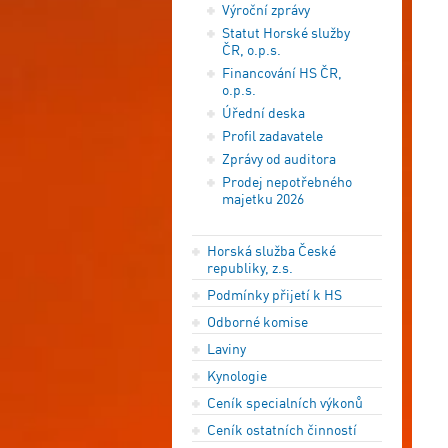
Výroční zprávy
Statut Horské služby
ČR, o.p.s.
Financování HS ČR,
o.p.s.
Úřední deska
Profil zadavatele
Zprávy od auditora
Prodej nepotřebného
majetku 2026
Horská služba České
republiky, z.s.
Podmínky přijetí k HS
Odborné komise
Laviny
Kynologie
Ceník specialních výkonů
Ceník ostatních činností