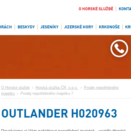
O HORSKÉ SLUŽBĚ
KONT
ORÁCH
BESKYDY
JESENÍKY
JIZERSKÉ HORY
KRKONOŠE
KR
O Horské službě
›
Horská služba ČR, o.p.s.
›
Prodej nepotřebného
majetku
›
Prodej nepotřebného majetku 7
OUTLANDER H020963
Dovoluj
eme
si Vám nabídnout
nepotřebný
majetek -
vozidlo
Horské