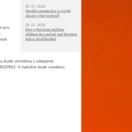
30. 07. 2026
Skvělá spolupráce a rychlý
zásah v Harrachově
28. 07. 2026
m pro
Den s Horskou službou
á
přilákal do Loučné nad Desnou
etně
tisíce návštěvníků
ka bude umístěna v zalepené,
H
020963
. V nabídce bude uvedeno
: