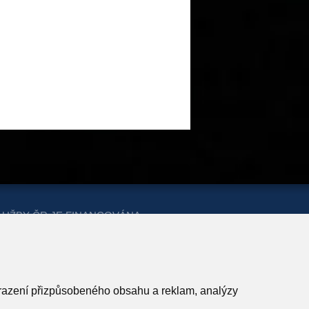
LUŽBY ČR JE FINANCOVÁNA
ERSTVA PRO MÍSTNÍ ROZVOJ A
obrazení přizpůsobeného obsahu a reklam, analýzy