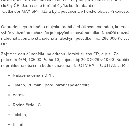
služby
ČR.
Jedná se
o
t
erénní
čtyřkolku
Bombardier
–
Outlander
MAX
SPH
,
kter
á
byl
a
používán
a
v
horské
oblasti
Krkonoše
.
Odprodej nepotřebného majetku probíhá obálkovou metodou, kritérie
výběr vítězného uchazeče je nejvyšší cenová nabídka
.
Nejnižší možn
nabídnutá cena je stanovená znaleckým posudkem na
2
86
000 Kč vč
DPH.
Zá
jemce doručí
n
abídk
u
na
adresu Horská služba ČR
, o.p.s., Za
potokem
46/4, 106 00 Praha 10
, nejpozději
2
0.
3
.202
6
v 10:00.
N
abíd
neprůhledné obálce a bude
označena
:
,,NEOTVÍRAT
-
OUTLANDER
N
abízená cena
s DPH
;
Jméno,
Příjmení,
popř.
n
ázev společnosti
;
Adres
a;
R
odné číslo, IČ
;
T
elefon
;
E
mail
;