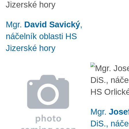
Mgr.
David Savický
,
náčelník oblasti HS
Jizerské hory
Mgr.
Jose
DiS., náče