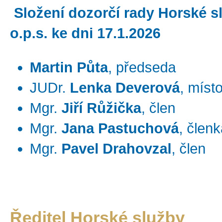
Složení dozorčí rady Horské s
o.p.s. ke dni 17.1.2026
Martin Půta
, předseda
JUDr.
Lenka Deverová
, míst
Mgr.
Jiří Růžička
, člen
Mgr.
Jana Pastuchová
, člen
Mgr.
Pavel Drahovzal
, člen
Ředitel Horské služby