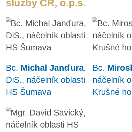
služby ČR, o.p.s.
Bc.
Michal Janďura
,
Bc.
Miros
DiS., náčelník oblasti
náčelník o
HS Šumava
Krušné ho