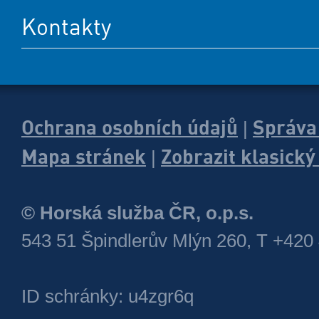
Kontakty
Ochrana osobních údajů
Správa
|
Mapa stránek
Zobrazit klasick
|
© Horská služba ČR, o.p.s.
543 51 Špindlerův Mlýn 260, T +420
ID schránky: u4zgr6q