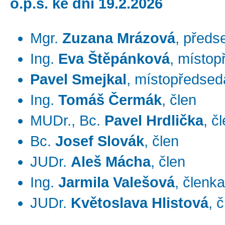
o.p.s. ke dni 19.2.2026
Mgr.
Zuzana Mrázová
, předs
Ing.
Eva Štěpánková
, místo
Pavel Smejkal
, místopředsed
Ing.
Tomáš Čermák
, člen
MUDr., Bc.
Pavel Hrdlička
, č
Bc.
Josef Slovák
, člen
JUDr.
Aleš Mácha
, člen
Ing.
Jarmila Valešová
, členka
JUDr.
Květoslava
Hlistová
, 