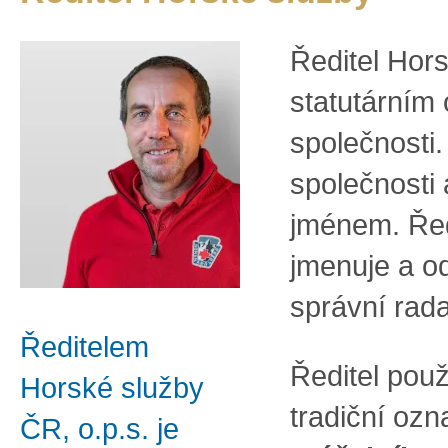
Ředitel Hors
statutárním
společnosti.
společnosti 
jménem. Řed
jmenuje a o
správní rad
Ředitelem
Ředitel použ
Horské služby
tradiční ozn
ČR, o.p.s. je