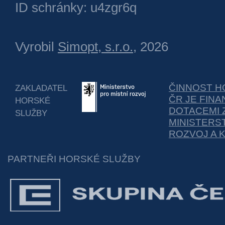
ID schránky: u4zgr6q
Vyrobil
Simopt, s.r.o.
, 2026
ČINNOST H
ZAKLADATEL
ČR JE FIN
HORSKÉ
DOTACEMI 
SLUŽBY
MINISTERS
ROZVOJ A 
PARTNEŘI HORSKÉ SLUŽBY