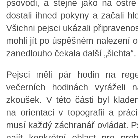
psovodi, a stejně jako na ostré 
dostali ihned pokyny a začali hle
Všichni pejsci ukázali připravenos
mohli jít po úspěšném nalezení o
zanedlouho čekala další „šichta“.
Pejsci měli pár hodin na reg
večerních hodinách vyráželi n
zkoušek. V této části byl klade
na orientaci v topografii a prá
musí každý záchranář ovládat. P
najít konkrétní oblast pro prohl