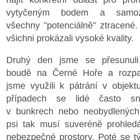
vytyčeným bodem a samozř
všechny "potenciálně" ztracené. 
všichni prokázali vysoké kvality.
Druhý den jsme se přesunuli
boudě na Černé Hoře a rozpa
jsme využili k pátrání v objekt
případech se lidé často sn
v bunkrech nebo neobydlenýc
psi tak musí suveréně prohled
nebezpečné prostory. Poté se 