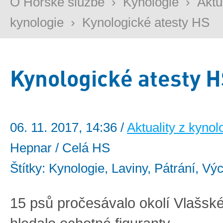
O Horské službě
›
Kynologie
›
Aktu
kynologie
›
Kynologické atesty HS
Kynologické atesty 
06. 11. 2017, 14:36 /
Aktuality z kynol
Hepnar / Celá HS
Štítky: Kynologie, Laviny, Pátrání, Vý
15 psů pročesávalo okolí Vlašsk