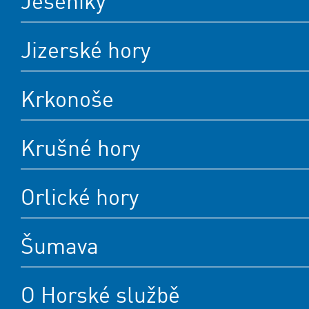
Jeseníky
Jizerské hory
Krkonoše
Krušné hory
Orlické hory
Šumava
O Horské službě