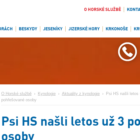
O HORSKÉ SLUŽBĚ
KONT
ORÁCH
BESKYDY
JESENÍKY
JIZERSKÉ HORY
KRKONOŠE
KR
O Horské službě
›
Kynologie
›
Aktuality z kynologie
›
Psi HS našli letos
pohřešované osoby
Psi HS našli letos už 3 
osoby