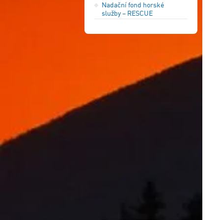
Nadační fond horské
služby – RESCUE