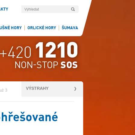
AKTY
UŠNÉ HORY
ORLICKÉ HORY
ŠUMAVA
VÝSTRAHY
 už 3
pohřešované