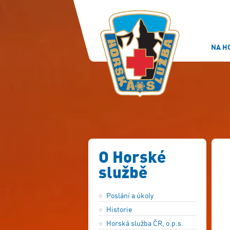
NA H
O Horské
službě
Poslání a úkoly
Historie
Horská služba ČR, o.p.s.