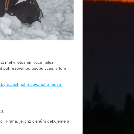
rát měl v letošním roce nález
ít pohřešovanou osobu včas, v tom
luzby-nalezl-pohresovaneho-muze-
ku.
icií Praha, jejichž členům děkujeme a