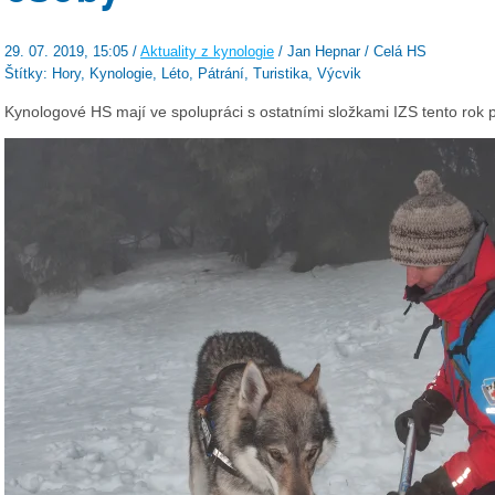
29. 07. 2019, 15:05 /
Aktuality z kynologie
/ Jan Hepnar / Celá HS
Štítky: Hory, Kynologie, Léto, Pátrání, Turistika, Výcvik
Kynologové HS mají ve spolupráci s ostatními složkami IZS tento rok 