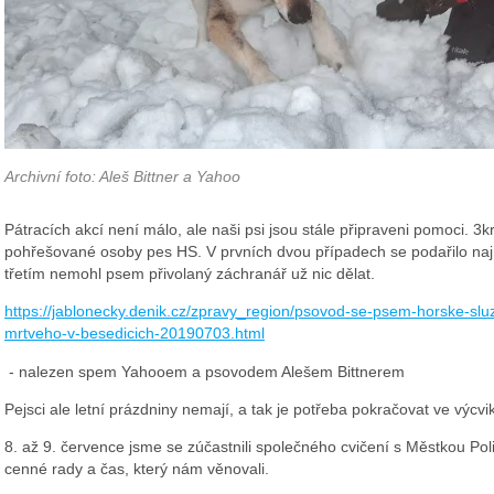
Archivní foto: Aleš Bittner a Yahoo
Pátracích akcí není málo, ale naši psi jsou stále připraveni pomoci. 3k
pohřešované osoby pes HS. V prvních dvou případech se podařilo naj
třetím nemohl psem přivolaný záchranář už nic dělat.
https://jablonecky.denik.cz/zpravy_region/psovod-se-psem-horske-s
mrtveho-v-besedicich-20190703.html
- nalezen spem Yahooem a psovodem Alešem Bittnerem
Pejsci ale letní prázdniny nemají, a tak je potřeba pokračovat ve výcvi
8. až 9. července jsme se zúčastnili společného cvičení s Městkou Pol
cenné rady a čas, který nám věnovali.