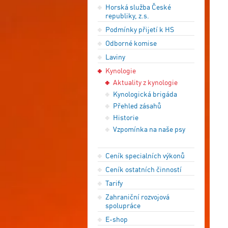
Horská služba České
republiky, z.s.
Podmínky přijetí k HS
Odborné komise
Laviny
Kynologie
Aktuality z kynologie
Kynologická brigáda
Přehled zásahů
Historie
Vzpomínka na naše psy
Ceník specialních výkonů
Ceník ostatních činností
Tarify
Zahraniční rozvojová
spolupráce
E-shop