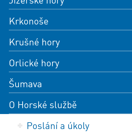
Jizerské hory
Krkonoše
Krušné hory
Orlické hory
Šumava
O Horské službě
Poslání a úkoly