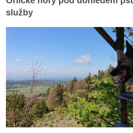
Orlické hory pod dohledem ps
služby