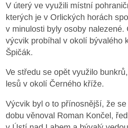
V úterý ve využili místní pohranič
kterých je v Orlických horách spo
v minulosti byly osoby nalezené.
výcvik probíhal v okolí bývaléh
Špičák.
Ve středu se opět využilo bunkrů, 
lesů v okolí Černého kříže.
Výcvik byl o to přínosnější, že s
dobu věnoval Roman Končel, řed
v Ústí nad Labem a bývalý vedo