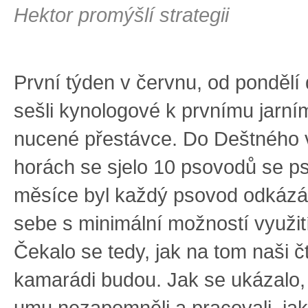
Hektor promýšlí strategii
První týden v červnu, od pondělí 
sešli kynologové k prvnímu jarní
nucené přestávce. Do Deštného 
horách se sjelo 10 psovodů se ps
měsíce byl každý psovod odkáz
sebe s minimální možností využití
Čekalo se tedy, jak na tom naši č
kamarádi budou. Jak se ukázalo,
umu nezapomněli a pracovali, jak