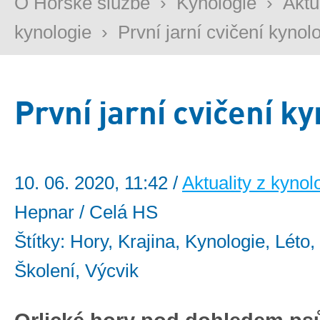
O Horské službě
›
Kynologie
›
Aktu
kynologie
›
První jarní cvičení kynol
První jarní cvičení k
10. 06. 2020, 11:42 /
Aktuality z kynol
Hepnar / Celá HS
Štítky: Hory, Krajina, Kynologie, Léto,
Školení, Výcvik