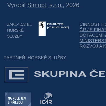
Vyrobil
Simopt, s.r.o.
, 2026
ČINNOST H
ZAKLADATEL
ČR JE FIN
HORSKÉ
DOTACEMI 
SLUŽBY
MINISTERS
ROZVOJ A 
PARTNEŘI HORSKÉ SLUŽBY