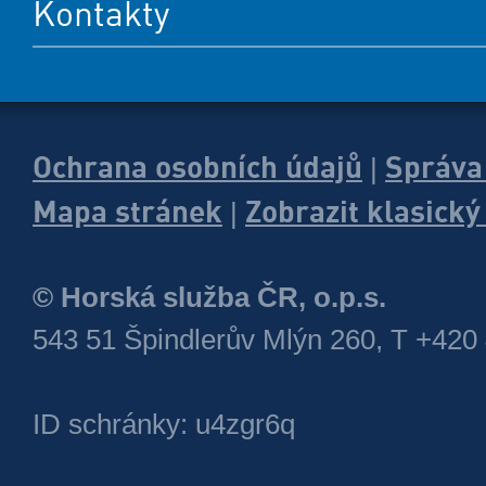
Kontakty
Ochrana osobních údajů
Správa
|
Mapa stránek
Zobrazit klasick
|
© Horská služba ČR, o.p.s.
543 51 Špindlerův Mlýn 260, T +420
ID schránky: u4zgr6q