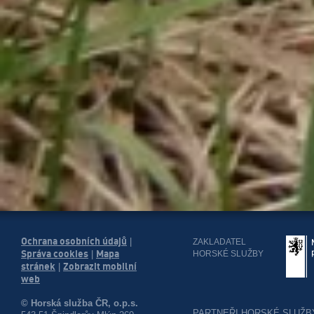
Ochrana osobních údajů
|
ZAKLADATEL
Správa cookies
Mapa
HORSKÉ SLUŽBY
|
stránek
Zobrazit mobilní
|
web
© Horská služba ČR, o.p.s.
PARTNEŘI HORSKÉ SLUŽB