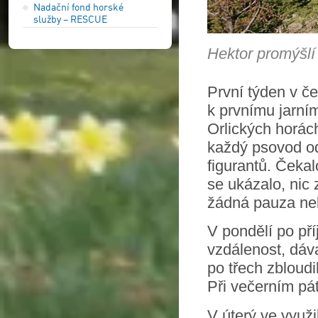
Nadační fond horské
služby – RESCUE
Hektor promýšlí 
První týden v če
k prvnímu jarní
Orlických horác
každý psovod od
figurantů. Čekal
se ukázalo, nic
žádná pauza neb
V pondělí po pří
vzdálenost, dáva
po třech zbloud
Při večerním pá
V úterý ve využi