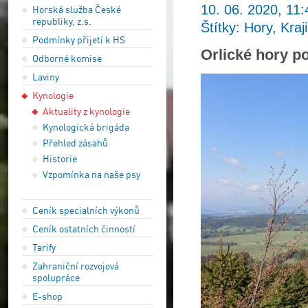
10. 06. 2020, 11:
Horská služba České
republiky, z.s.
Štítky: Hory, Kraj
Podmínky přijetí k HS
Orlické hory p
Odborné komise
Laviny
Kynologie
Aktuality z kynologie
Kynologická brigáda
Přehled zásahů
Historie
Vzpomínka na naše psy
Ceník specialních výkonů
Ceník ostatních činností
Tarify
Zahraniční rozvojová
spolupráce
E-shop