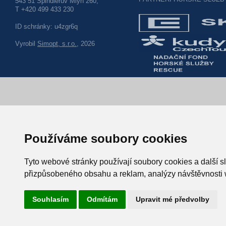
543 51 Špindlerův Mlýn 260,
T +420 499 433 230
ID schránky: u4zgr6q
Vyrobil
Simopt, s.r.o.
, 2026
Používáme soubory cookies
Tyto webové stránky používají soubory cookies a další sl
přizpůsobeného obsahu a reklam, analýzy návštěvnosti w
Souhlasím
Odmítám
Upravit mé předvolby