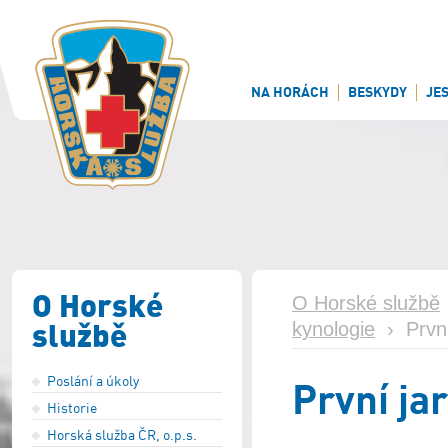
NA HORÁCH
BESKYDY
JE
O Horské
O Horské službě
službě
kynologie
›
Prvn
Poslání a úkoly
První ja
Historie
Horská služba ČR, o.p.s.