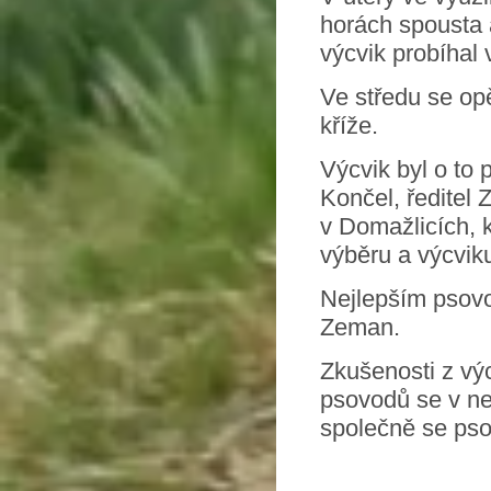
horách spousta 
výcvik probíhal
Ve středu se opě
kříže.
Výcvik byl o to
Končel, ředitel
v Domažlicích, 
výběru a výcvik
Nejlepším psovo
Zeman.
Zkušenosti z vý
psovodů se v ne
společně se ps