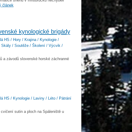
matice sněhu v Innsbrucku nechyběli
ý článek
ovenské kynologické brigády
lá HS / Hory / Krajina / Kynologie /
 Skály / Soutěže / Školení / Výcvik /
stů a závodů slovenské horské záchranné
lá HS / Kynologie / Laviny / Léto / Pátrání
cvičení sutin a ploch na Spáleniště u