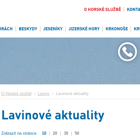
O HORSKÉ SLUŽBĚ
KONT
ORÁCH
BESKYDY
JESENÍKY
JIZERSKÉ HORY
KRKONOŠE
KR
O Horské službě
›
Laviny
›
Lavinové aktuality
Lavinové aktuality
Zobrazit na stránce:
10
|
20
|
30
|
50