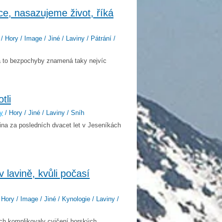
ce, nasazujeme život, říká
/ Hory / Image / Jiné / Laviny / Pátrání /
a to bezpochyby znamená taky nejvíc
tli
y
/ Hory / Jiné / Laviny / Sníh
vina za posledních dvacet let v Jeseníkách
 lavině, kvůli počasí
Hory / Image / Jiné / Kynologie / Laviny /
ších komplikovaly cvičení horských