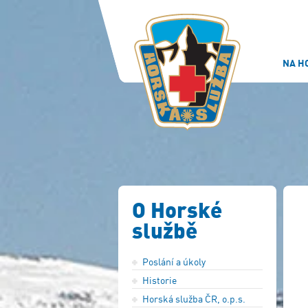
NA H
O Horské
službě
Poslání a úkoly
Historie
Horská služba ČR, o.p.s.