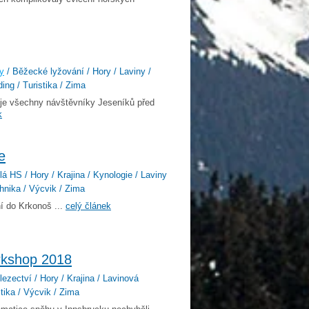
y
/ Běžecké lyžování / Hory / Laviny /
ng / Turistika / Zima
uje všechny návštěvníky Jeseníků před
k
e
lá HS / Hory / Krajina / Kynologie / Laviny
chnika / Výcvik / Zima
ní do Krkonoš ...
celý článek
orkshop 2018
ezectví / Hory / Krajina / Lavinová
stika / Výcvik / Zima