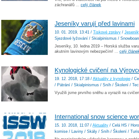
záchranářů ...
celý článek
Jeseníky varují před lavinami
10. 01. 2019
, 13:41
/
Tiskové zprávy
/
Jeseník
Sjezdové lyžování / Skialpinismus / Snowboardi
Jeseníky, 10. ledna 2019 – Horská služba var
akutním lavinovým nebezpečím! ...
celý článe
Kynologické cvičení na Výrovc
19. 12. 2018
, 17:18
/
Aktuality z kynologie
/ Ce
/ Pátrání / Skialpinismus / Sníh / Školení / Te
Využili jsme prvního sněhu a vyrazili na cviče
International snow science w
15. 10. 2018
, 11:07
/
Aktuality
/ Celá HS / Horol
komise / Laviny / Skály / Sníh / Školení / Turi