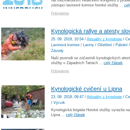
Na mezinárodním vědeckém kongresu o proble
zástupci lavinové komise horské služby ...
cel
Fotogalerie
Kynologická rallye a atesty sl
25. 09. 2018
, 10:54
/
Aktuality z kynologie
/ Ce
Lavinová komise / Laviny / Ošetření / Pátrání /
Závody
Naši psovodi se zúčastnili kynologických ate
služby v Západních Tatrách ...
celý článek
Fotogalerie
Kynologické cvičení u Lipna
23. 08. 2018
, 09:47
/
Aktuality z kynologie
/ Ce
/ Výcvik
Kynologická brigáda Horské služby vyrazila na 
Lipna ...
celý článek