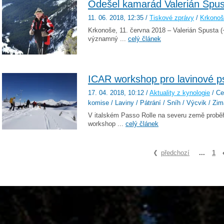
Odešel kamarád Valerián Spus
11. 06. 2018
, 12:35
/
Tiskové zprávy
/
Krkono
Krkonoše, 11. června 2018 – Valerián Spusta 
významný ...
celý článek
ICAR workshop pro lavinové p
17. 04. 2018
, 10:12
/
Aktuality z kynologie
/ Ce
komise / Laviny / Pátrání / Sníh / Výcvik / Zi
V italském Passo Rolle na severu země proběh
workshop ...
celý článek
předchozí
...
1