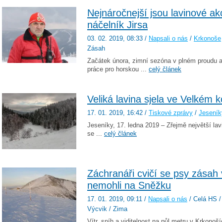
Nejnáročnejší jsou lavinové ak
náčelník Jirsa
03. 02. 2019
, 08:33
/
Napsali o nás
/
Krkonoše
Zásah
Začátek února, zimní sezóna v plném proudu 
práce pro horskou ...
celý článek
Veliká lavina sjela ve Velkém ko
17. 01. 2019
, 16:42
/
Tiskové zprávy
/
Jeseník
Jeseníky, 17. ledna 2019 – Zřejmě největší la
se ...
celý článek
Záchranáři cvičí se psy zásah v
nemohli na Sněžku
17. 01. 2019
, 09:11
/
Napsali o nás
/ Celá HS / 
Výcvik / Zima
Vítr, sníh a viditelnost na půl metru v Krkono