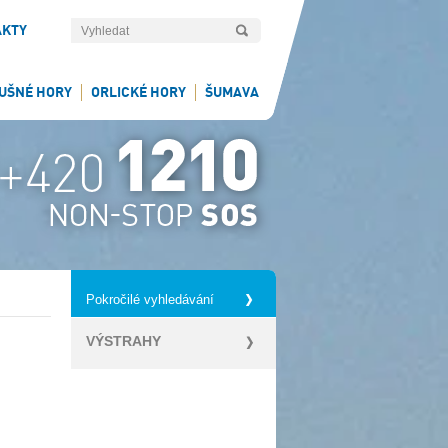
AKTY
UŠNÉ HORY
ORLICKÉ HORY
ŠUMAVA
Pokročilé vyhledávání
VÝSTRAHY