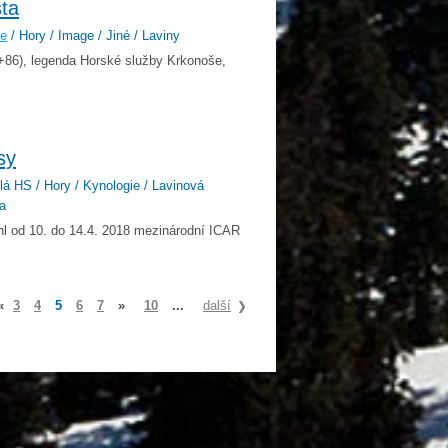
ta
še
/ Hory / Image / Jiné / Laviny
(+86), legenda Horské služby Krkonoše,
sy
lá HS / Hory / Kynologie / Lavinová
ma
l od 10. do 14.4. 2018 mezinárodní ICAR
«
3
4
5
6
7
»
10
...
další