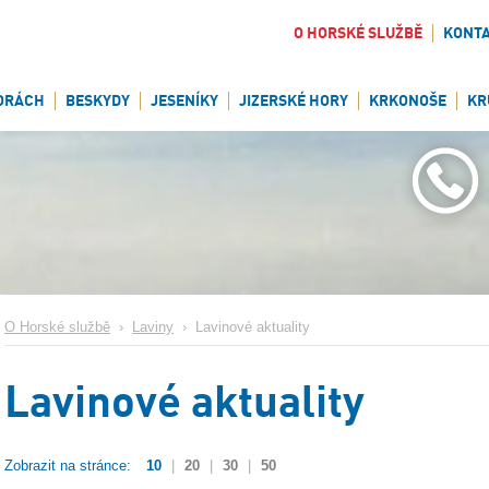
O HORSKÉ SLUŽBĚ
KONT
ORÁCH
BESKYDY
JESENÍKY
JIZERSKÉ HORY
KRKONOŠE
KR
O Horské službě
›
Laviny
›
Lavinové aktuality
Lavinové aktuality
Zobrazit na stránce:
10
|
20
|
30
|
50