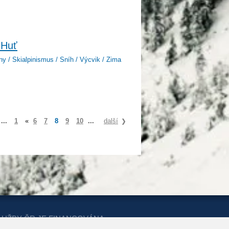
 Huť
iny / Skialpinismus / Sníh / Výcvik / Zima
...
1
«
6
7
8
9
10
...
další
LUŽBY ČR JE FINANCOVÁNA