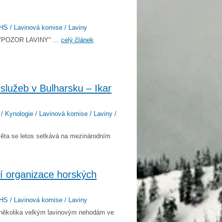
HS / Lavinová komise / Laviny
ru "POZOR LAVINY" ...
celý článek
služeb v Bulharsku – Ikar
 / Kynologie / Lavinová komise / Laviny /
věta se letos setkává na mezinárodním
í organizace horských
HS / Lavinová komise / Laviny
k několika velkým lavinovým nehodám ve