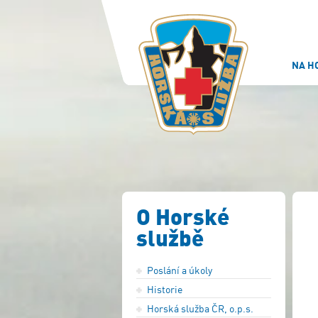
NA H
O Horské
službě
Poslání a úkoly
Historie
Horská služba ČR, o.p.s.