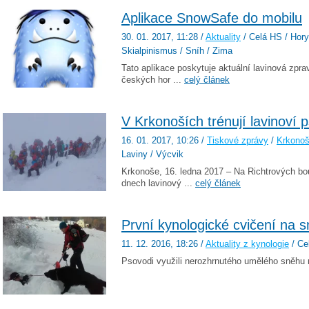
Aplikace SnowSafe do mobilu
30. 01. 2017
, 11:28
/
Aktuality
/ Celá HS / Hory
Skialpinismus / Sníh / Zima
Tato aplikace poskytuje aktuální lavinová zpra
českých hor ...
celý článek
V Krkonoších trénují lavinoví p
16. 01. 2017
, 10:26
/
Tiskové zprávy
/
Krkono
Laviny / Výcvik
Krkonoše, 16. ledna 2017 – Na Richtrových bo
dnech lavinový ...
celý článek
První kynologické cvičení na 
11. 12. 2016
, 18:26
/
Aktuality z kynologie
/ Ce
Psovodi využili nerozhrnutého umělého sněhu 