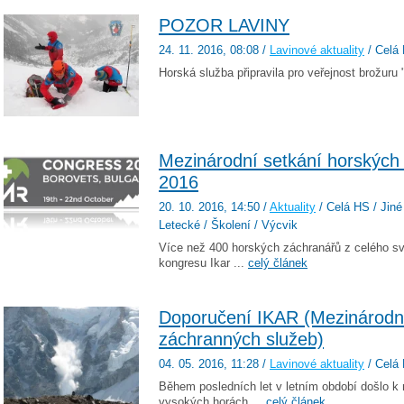
POZOR LAVINY
24. 11. 2016
, 08:08
/
Lavinové aktuality
/ Celá 
Horská služba připravila pro veřejnost brožu
Mezinárodní setkání horských 
2016
20. 10. 2016
, 14:50
/
Aktuality
/ Celá HS / Jiné
Letecké / Školení / Výcvik
Více než 400 horských záchranářů z celého s
kongresu Ikar ...
celý článek
Doporučení IKAR (Mezinárodn
záchranných služeb)
04. 05. 2016
, 11:28
/
Lavinové aktuality
/ Celá 
Během posledních let v letním období došlo 
vysokých horách ...
celý článek