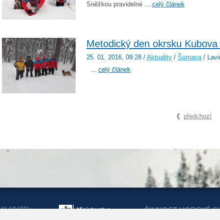
Sněžkou pravidelné ...
celý článek
Metodický den okrsku Kubova
25. 01. 2016
, 09:28
/
Aktuality
/
Šumava
/ Lav
...
celý článek
předchozí
AKLADATEL
ČINNOST HORSKÉ S
ORSKÉ SLUŽBY