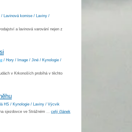
 / Lavinová komise / Laviny /
vodajství a lavinová varování nejen z
si
še
/ Hory / Image / Jiné / Kynologie /
udách v Krkonoších probíhá v těchto
sněhu
lá HS / Kynologie / Laviny / Výcvik
na sjezdovce ve Strážném ...
celý článek