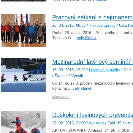
Pracovní setkání s hejtmanem
26. 04. 2016
, 08:55
/
Tiskové zprávy
/ Celá HS
Praha, 26. dubna 2016 – Pracovního setkání
Tyrolska G ...
celý článek
Mezinárodní lavinový seminář
16. 03. 2016
, 19:29
/
Lavinové aktuality
/ Celá 
/ Školení / Výcvik
Od 14. do 17.3. proběhl mezinárodní lavinový 
konal na ...
celý článek
fotogalerie
Doškolení lavinových preventis
29. 02. 2016
, 21:00
/
Aktuality
/ Celá HS / Lavi
AKTUALIZOVÁNO: Ve dnech 24.-26. 2. 2016 p