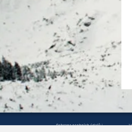
Ochrana osobních údajů
|
Z
Správa cookies
Mapa
H
|