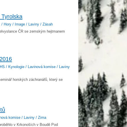
 Tyrolska
 / Hory / Image / Laviny / Zásah
 velvyslance ČR se zemským hejtmanem
 2016
HS / Kynologie / Lavinová komise / Laviny
seminář horských záchranářů, který se
tů
nová komise / Laviny / Zima
roběhlo v Krkonoších v Boudě Pod