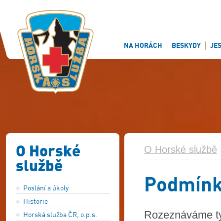
NA HORÁCH
BESKYDY
JE
O Horské
O Horské službě
službě
Podmínky
Poslání a úkoly
Historie
Rozeznáváme ty
Horská služba ČR, o.p.s.