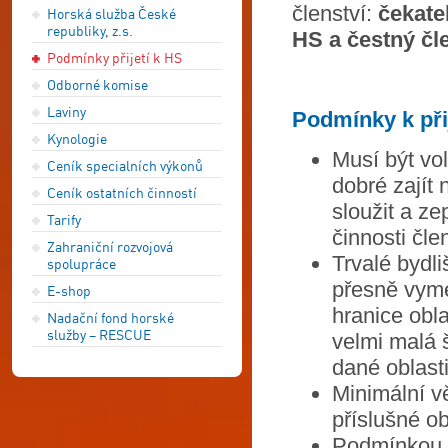
členství:
čekate
Horská služba České
republiky, z.s.
HS a čestný čl
Podmínky přijetí k HS
Odborné komise
Laviny
Podmínky k přij
Kynologie
Musí být vo
Ceník specialních výkonů
dobré zajít
Ceník ostatních činností
sloužit a ze
Tarify
činnosti čl
Zahraniční rozvojová
Trvalé bydl
spolupráce
přesně vyme
E-shop
hranice obla
Nadační fond horské
služby – RESCUE
velmi malá š
dané oblasti
Minimální v
příslušné obl
Podmínkou j