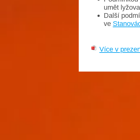
umět lyžovat
Další podmí
ve
Stanová
Více v preze