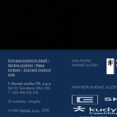
Ochrana osobních údajů
|
ZAKLADATEL
Správa cookies
Mapa
HORSKÉ SLUŽBY
|
stránek
Zobrazit mobilní
|
web
© Horská služba ČR, o.p.s.
PARTNEŘI HORSKÉ SLUŽB
543 51 Špindlerův Mlýn 260,
T +420 499 433 230
ID schránky: u4zgr6q
Vyrobil
Simopt, s.r.o.
, 2026