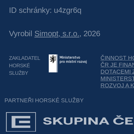
ID schránky: u4zgr6q
Vyrobil
Simopt, s.r.o.
, 2026
ČINNOST H
ZAKLADATEL
ČR JE FIN
HORSKÉ
DOTACEMI 
SLUŽBY
MINISTERS
ROZVOJ A 
PARTNEŘI HORSKÉ SLUŽBY