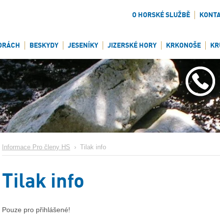
O HORSKÉ SLUŽBĚ
KONT
ORÁCH
BESKYDY
JESENÍKY
JIZERSKÉ HORY
KRKONOŠE
KR
Informace Pro členy HS
›
Tilak info
Tilak info
Pouze pro přihlášené!