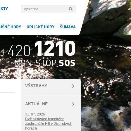
AKTY
UŠNÉ HORY
ORLICKÉ HORY
ŠUMAVA
VÝSTRAHY
AKTUÁLNĚ
31. 07. 2026
Dvě aktivace leteckého
záchranáře HS v Jizerských
horách