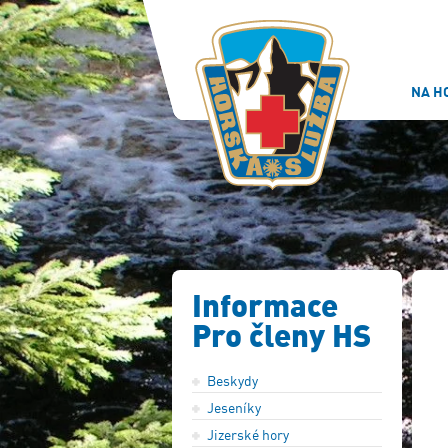
NA H
Informace
Pro členy HS
Beskydy
Jeseníky
Jizerské hory