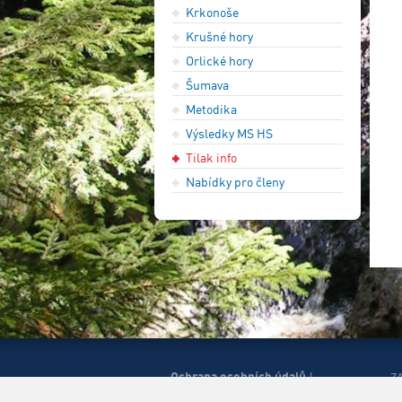
Krkonoše
Krušné hory
Orlické hory
Šumava
Metodika
Výsledky MS HS
Tilak info
Nabídky pro členy
Ochrana osobních údajů
|
Z
Správa cookies
Mapa
H
|