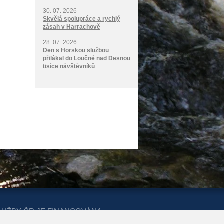
30. 07. 2026
Skvělá spolupráce a rychlý
zásah v Harrachově
28. 07. 2026
Den s Horskou službou
přilákal do Loučné nad Desnou
tisíce návštěvníků
LUŽBY ČR JE FINANCOVÁNA
ERSTVA PRO MÍSTNÍ ROZVOJ A