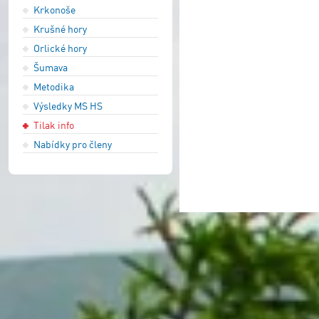
Krkonoše
Krušné hory
Orlické hory
Šumava
Metodika
Výsledky MS HS
Tilak info
Nabídky pro členy