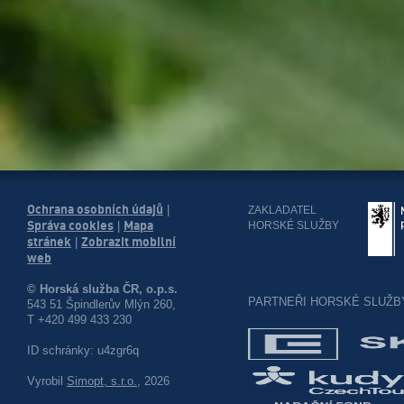
Ochrana osobních údajů
|
ZAKLADATEL
Správa cookies
Mapa
HORSKÉ SLUŽBY
|
stránek
Zobrazit mobilní
|
web
© Horská služba ČR, o.p.s.
PARTNEŘI HORSKÉ SLUŽB
543 51 Špindlerův Mlýn 260,
T +420 499 433 230
ID schránky: u4zgr6q
Vyrobil
Simopt, s.r.o.
, 2026