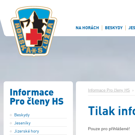
NA HORÁCH
BESKYDY
JE
Informace
Informace Pro členy HS
Pro členy HS
Tilak inf
Beskydy
Jeseníky
Pouze pro přihlášené!
Jizerské hory