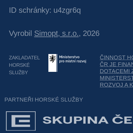
ID schránky: u4zgr6q
Vyrobil
Simopt, s.r.o.
, 2026
ČINNOST H
ZAKLADATEL
ČR JE FIN
HORSKÉ
DOTACEMI 
SLUŽBY
MINISTERS
ROZVOJ A 
PARTNEŘI HORSKÉ SLUŽBY