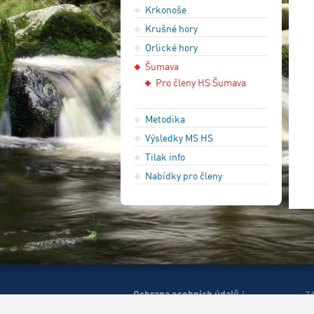
Krkonoše
Krušné hory
Orlické hory
Šumava
Pro členy HS Šumava
Metodika
Výsledky MS HS
Tilak info
Nabídky pro členy
Ochrana osobních údajů
|
Z
Správa cookies
Mapa
H
|