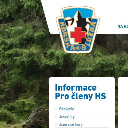
NA H
Informace
Pro členy HS
Beskydy
Jeseníky
Jizerské hory