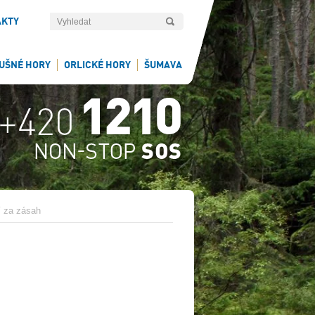
AKTY
UŠNÉ HORY
ORLICKÉ HORY
ŠUMAVA
 za zásah