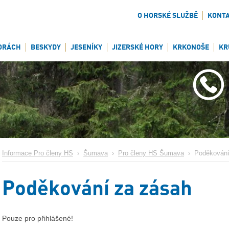
O HORSKÉ SLUŽBĚ
KONT
ORÁCH
BESKYDY
JESENÍKY
JIZERSKÉ HORY
KRKONOŠE
KR
Informace Pro členy HS
›
Šumava
›
Pro členy HS Šumava
›
Poděkování
Poděkování za zásah
Pouze pro přihlášené!