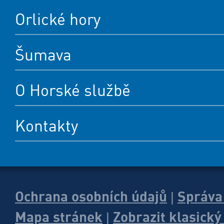
Orlické hory
Šumava
O Horské službě
Kontakty
Ochrana osobních údajů
Správa
|
Mapa stránek
Zobrazit klasick
|