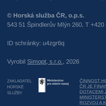
© Horská služba ČR, o.p.s.
543 51 Špindlerův Mlýn 260, T +420
ID schránky: u4zgr6q
Vyrobil
Simopt, s.r.o.
, 2026
ČINNOST H
ZAKLADATEL
ČR JE FIN
HORSKÉ
DOTACEMI 
SLUŽBY
MINISTERS
ROZVOJ A 