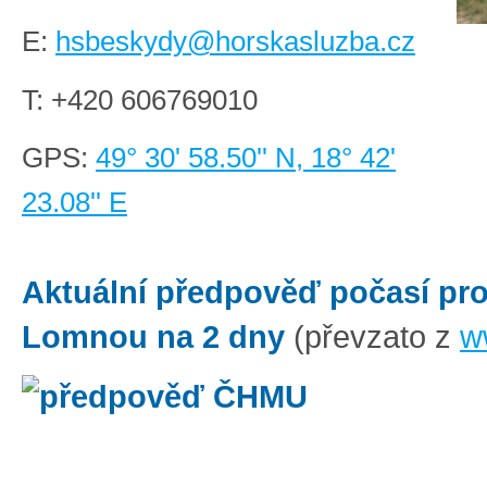
E:
hsbeskydy@horskasluzba.cz
T:
+420 606769010
GPS:
49° 30' 58.50'' N, 18° 42'
23.08'' E
Aktuální předpověď počasí pro
Lomnou na 2 dny
(převzato z
w