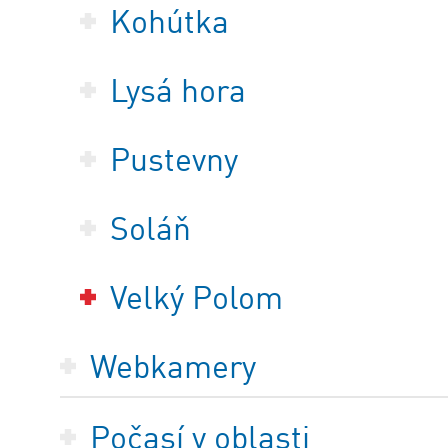
Kohútka
Lysá hora
Pustevny
Soláň
Velký Polom
Webkamery
Počasí v oblasti